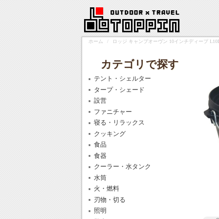
ホーム
/
ロッジ キャンプオーヴン 10インチディープ L10DCO3 
カテゴリで探す
テント・シェルター
タープ・シェード
設営
ファニチャー
寝る・リラックス
クッキング
食品
食器
クーラー・水タンク
水筒
火・燃料
刃物・切る
照明