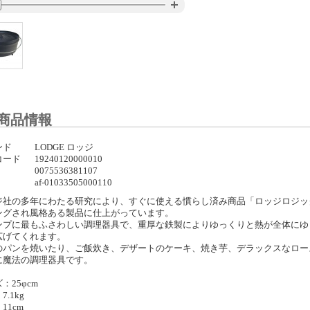
商品情報
ンド
LODGE ロッジ
コード
19240120000010
0075536381107
af-01033505000110
ジ社の多年にわたる研究により、すぐに使える慣らし済み商品「ロッジロジッ
ングされ風格ある製品に仕上がっています。
ンプに最もふさわしい調理器具で、重厚な鉄製によりゆっくりと熱が全体にゆ
広げてくれます。
のパンを焼いたり、ご飯炊き、デザートのケーキ、焼き芋、デラックスなロー
に魔法の調理器具です。
：25φcm
.1kg
11cm