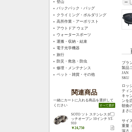
登山
バックパック・バッグ
クライミング・ボルダリング
高所作業・アーボリスト
アウトドア ウェア
ウォータースポーツ
運搬・収納・結束
電子光学機器
旅行
防災・救急・防虫
ブラ
製品
修理・メンテナンス
JAN
ペット・雑貨・その他
SKU
ロッ
ティ
関連商品
キャ
一緒にカートに入れる商品を選択して
ンを
ください
朝食
すべて選択
まさ
SOTO ソト ステンレスダ
ッチオーブン 10インチ ST-
サイズ
910
重量：7
￥24,750
深さ：