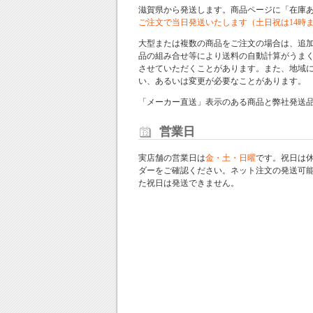
滋賀県から発送します。商品ページに「在庫
ご注文で当日発送いたします（土日祝は14時
大型または複数の商品をご注文の場合は、追
品の組み合せ等により送料の自動計算がうま
させていただくことがあります。また、地域
い、あるいは変更が必要なことがあります。
「メーカー直送」表示のある商品と弊社発送
営業日
実店舗の営業日は
金・土・日曜
です。祝日は
ダー
をご確認ください。ネット注文の発送可
た祝日は発送できません。