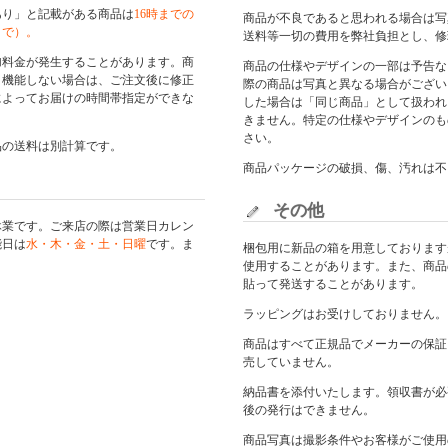
あり」と記載がある商品は
16時までの
商品が不良であると思われる場合は写
まで）。
送料等一切の費用を弊社負担とし、修
加料金が発生することがあります。商
商品の仕様やデザインの一部は予告な
く機能しない場合は、ご注文後に修正
際の商品は写真と異なる場合がござい
によってお届けの時間帯指定ができな
した場合は「同じ商品」として扱われ
きません。特定の仕様やデザインのも
さい。
品の送料は別計算です。
商品パッケージの破損、傷、汚れは不
その他
休業です。ご来店の際は
営業日カレン
能日は
水・木・金・土・日曜
です。ま
梱包用に新品の箱を用意しております
使用することがあります。また、商品
貼って発送することがあります。
ラッピングはお受けしておりません。
商品はすべて正規品でメーカーの保証
売していません。
納品書を添付いたします。領収書が必
後の発行はできません。
商品写真は撮影条件やお客様がご使用