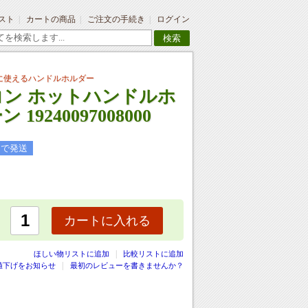
スト
カートの商品
ご注文の手続き
ログイン
検索
に使えるハンドルホルダー
コン ホットハンドルホ
19240097008000
日で発送
カートに入れる
|
ほしい物リストに追加
比較リストに追加
値下げをお知らせ
最初のレビューを書きませんか？