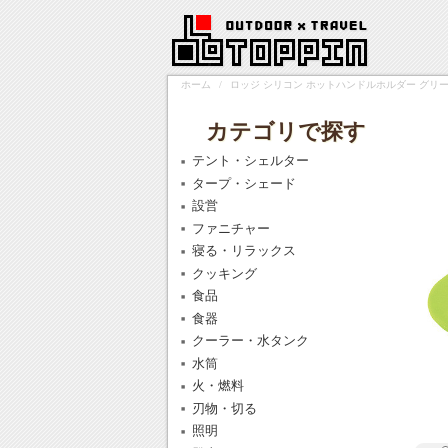
ホーム
/
ロッジ シリコン ホットハンドルホルダー グリーン 19
カテゴリで探す
テント・シェルター
タープ・シェード
設営
ファニチャー
寝る・リラックス
クッキング
食品
食器
クーラー・水タンク
水筒
火・燃料
刃物・切る
照明