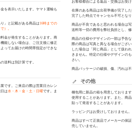
お客様都合による返品・交換はお受け
料金を表示いたします。ヤマト運輸も
在庫のある商品は出荷準備が完了した
完了した時点でキャンセル不可となり
あり」と記載がある商品は
16時までの
商品が不良であると思われる場合は写
まで）。
送料等一切の費用を弊社負担とし、修
加料金が発生することがあります。商
商品の仕様やデザインの一部は予告な
く機能しない場合は、ご注文後に修正
際の商品は写真と異なる場合がござい
によってお届けの時間帯指定ができな
した場合は「同じ商品」として扱われ
きません。特定の仕様やデザインのも
さい。
品の送料は別計算です。
商品パッケージの破損、傷、汚れは不
その他
休業です。ご来店の際は
営業日カレン
能日は
水・木・金・土・日曜
です。ま
梱包用に新品の箱を用意しております
使用することがあります。また、商品
貼って発送することがあります。
ラッピングはお受けしておりません。
商品はすべて正規品でメーカーの保証
売していません。