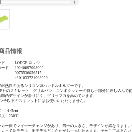
商品情報
ンド
LODGE ロッジ
コード
19240097008000
0075536056517
af-01033721008000
で耐熱性のあるシリコン製ハンドルホルダーです。
DGE社のスキレット、グリルパン、コンボクッカーの持ち手部分に差し込んで
の凹凸デザインが滑りにく、グリップ力を高めています。
インチ以下のスキレットにはお使いいただけません。
：14×5cm
度：230℃
ーカー側でマイナーチェンジがあり、若干の大きさ、デザインが異なります。
によって新モデル、旧モデルどちらかがお手元に届きます。予めご了承下さい