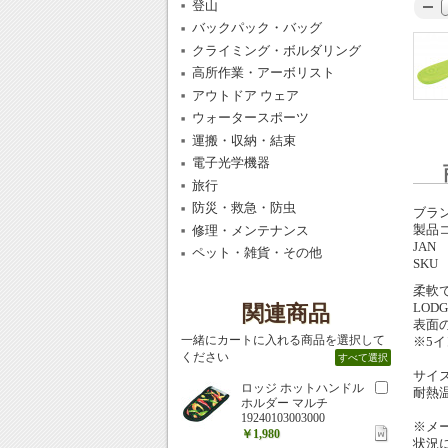
登山
バックパック・バッグ
クライミング・ボルダリング
高所作業・アーボリスト
アウトドア ウェア
ウォータースポーツ
運搬・収納・結束
電子光学機器
旅行
防災・救急・防虫
ブラ
製品
修理・メンテナンス
JAN
ペット・雑貨・その他
SKU
柔軟
LO
関連商品
表面
一緒にカートに入れる商品を選択して
※5
ください
すべて選択
サイズ
ロッジ ホットハンドル
耐熱温
ホルダー マルチ
19240103003000
※メ
￥1,980
状況