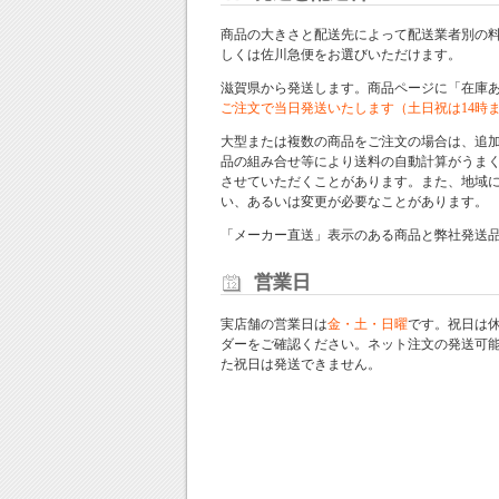
商品の大きさと配送先によって配送業者別の
しくは佐川急便をお選びいただけます。
滋賀県から発送します。商品ページに「在庫
ご注文で当日発送いたします（土日祝は14時
大型または複数の商品をご注文の場合は、追
品の組み合せ等により送料の自動計算がうま
させていただくことがあります。また、地域
い、あるいは変更が必要なことがあります。
「メーカー直送」表示のある商品と弊社発送
営業日
実店舗の営業日は
金・土・日曜
です。祝日は
ダー
をご確認ください。ネット注文の発送可
た祝日は発送できません。