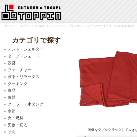
ホーム
/
コクーン COCOON メリノ／ウールブランケット ダークテラコッタ 12550043024000
カテゴリで探す
テント・シェルター
タープ・シェード
設営
ファニチャー
寝る・リラックス
クッキング
食品
食器
クーラー・水タンク
水筒
火・燃料
刃物・切る
画像をダブルクリックして大き
照明