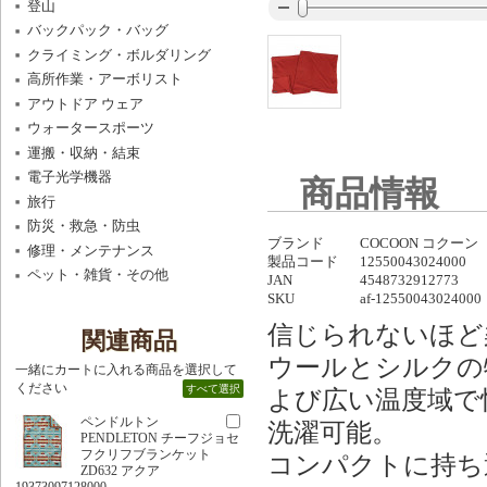
登山
バックパック・バッグ
クライミング・ボルダリング
高所作業・アーボリスト
アウトドア ウェア
ウォータースポーツ
運搬・収納・結束
電子光学機器
商品情報
旅行
防災・救急・防虫
ブランド
COCOON コクーン
修理・メンテナンス
製品コード
12550043024000
ペット・雑貨・その他
JAN
4548732912773
SKU
af-12550043024000
信じられないほど
関連商品
ウールとシルクの
一緒にカートに入れる商品を選択して
ください
すべて選択
よび広い温度域で
ペンドルトン
洗濯可能。
PENDLETON チーフジョセ
フクリフブランケット
コンパクトに持ち
ZD632 アクア
19373097128000