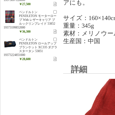
アにも。
￥27,500
ペンドルトン
PENDLETON モーターロー
サイズ：160×140
ブ With レザーキャリア ブ
ルックリンプレイド 53852
重量：345g
19373199852000
￥36,300
素材：メリノウール
生産国：中国
ペンドルトン
PENDLETON ロールアップ
ブランケット XC335 ダグラ
スタータン 53851
19373224851000
￥28,600
詳細