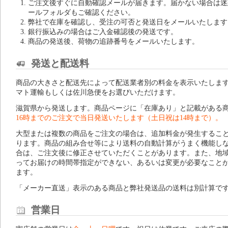
ご注文後すぐに自動確認メールが届きます。届かない場合は迷
ールフォルダもご確認ください。
弊社で在庫を確認し、受注の可否と発送日をメールいたします
銀行振込みの場合はご入金確認後の発送です。
商品の発送後、荷物の追跡番号をメールいたします。
発送と配送料
商品の大きさと配送先によって配送業者別の料金を表示いたしま
マト運輸もしくは佐川急便をお選びいただけます。
滋賀県から発送します。商品ページに「在庫あり」と記載がある
16時までのご注文で当日発送いたします（土日祝は14時まで）。
大型または複数の商品をご注文の場合は、追加料金が発生するこ
ります。商品の組み合せ等により送料の自動計算がうまく機能し
合は、ご注文後に修正させていただくことがあります。また、地
ってお届けの時間帯指定ができない、あるいは変更が必要なこと
ます。
「メーカー直送」表示のある商品と弊社発送品の送料は別計算で
営業日