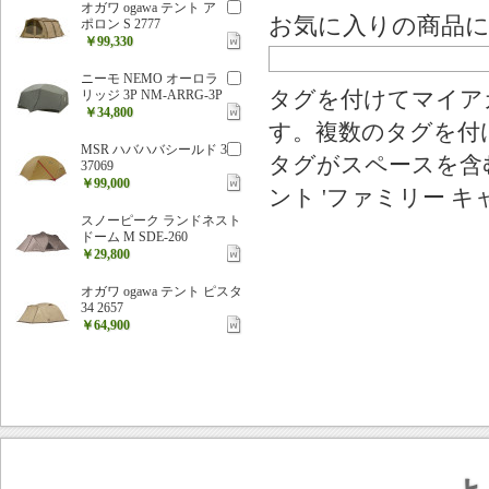
オガワ ogawa テント ア
お気に入りの商品
ポロン S 2777
￥99,330
ニーモ NEMO オーロラ
リッジ 3P NM-ARRG-3P
タグを付けてマイア
￥34,800
す。複数のタグを付
MSR ハバハバシールド 3
タグがスペースを含む
37069
￥99,000
ント 'ファミリー キ
スノーピーク ランドネスト
ドーム M SDE-260
￥29,800
オガワ ogawa テント ピスタ
34 2657
￥64,900