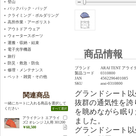
登山
バックパック・バッグ
クライミング・ボルダリング
高所作業・アーボリスト
アウトドア ウェア
ウォータースポーツ
運搬・収納・結束
電子光学機器
商品情報
旅行
防災・救急・防虫
ブランド
ARAI TENT アラ
修理・メンテナンス
製品コード
0310800
ペット・雑貨・その他
JAN
4562296401085
SKU
arai-0310800
グランドシート以
関連商品
抜群の通気性を誇
一緒にカートに入れる商品を選択して
ください
すべて選択
を眺めながら眠り
アライテント エアライ
ました。
ズ2 オレンジ 2人用 301200
￥60,500
グランドシート以