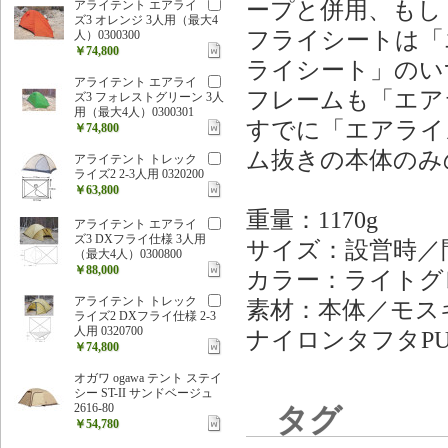
ープと併用、もし
アライテント エアライ
ズ3 オレンジ 3人用（最大4
フライシートは「
人）0300300
￥74,800
ライシート」のい
アライテント エアライ
フレームも「エア
ズ3 フォレストグリーン 3人
用（最大4人）0300301
すでに「エアライ
￥74,800
ム抜きの本体のみ
アライテント トレック
ライズ2 2-3人用 0320200
￥63,800
重量：1170g
アライテント エアライ
ズ3 DXフライ仕様 3人用
サイズ：設営時／間口
（最大4人）0300800
￥88,000
カラー：ライトグ
アライテント トレック
素材：本体／モスキ
ライズ2 DXフライ仕様 2-3
人用 0320700
ナイロンタフタP
￥74,800
オガワ ogawa テント ステイ
シー ST-II サンドベージュ
2616-80
タグ
￥54,780