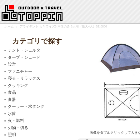
ホーム
/
アライテント カヤライズ3 本体のみ 3人用（最大4人）0310800
カテゴリで探す
テント・シェルター
タープ・シェード
設営
ファニチャー
寝る・リラックス
クッキング
食品
食器
クーラー・水タンク
水筒
火・燃料
刃物・切る
画像をダブルクリックして大き
照明