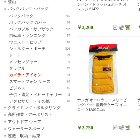
登山
ンハンドトラッシュポーチ オ
バックパック・バッグ
レンジ 61422
イ
バックパック
715
バックパック カバー
58
￥2,200
パッカブル・サブザック
202
自転車・ランニング
57
ウエスト・ヒップ
118
ショルダー・ポーチ
326
トート
129
メッセンジャー
6
ダッフル
67
カメラ・アドオン
93
スマートフォン ケース
10
ビジネス
15
子供・遠足・ベビーキャリー
42
ナンガ オーロラミニスリーピ
アクセサリー・その他
40
ングバック型携帯ケース イエ
クライミング・ボルダリング
ロー N1AMYL93
ー
高所作業・アーボリスト
アウトドア ウェア
￥2,750
ウォータースポーツ
運搬・収納・結束