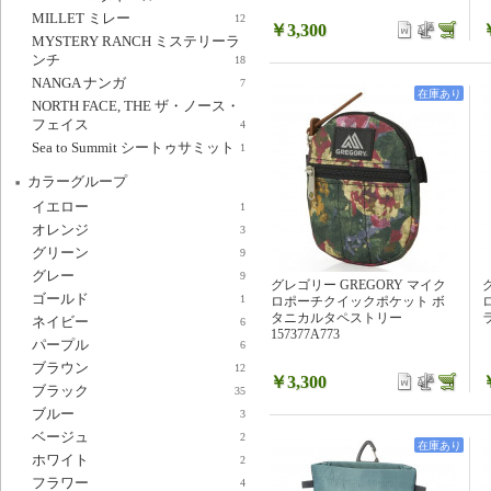
MILLET ミレー
12
￥3,300
MYSTERY RANCH ミステリーラ
ンチ
18
NANGA ナンガ
7
在庫あり
NORTH FACE, THE ザ・ノース・
フェイス
4
Sea to Summit シートゥサミット
1
カラーグループ
イエロー
1
オレンジ
3
グリーン
9
グレー
9
グレゴリー GREGORY マイク
ゴールド
1
ロポーチクイックポケット ボ
タニカルタペストリー
ラ
ネイビー
6
157377A773
パープル
6
ブラウン
12
￥3,300
ブラック
35
ブルー
3
ベージュ
2
在庫あり
ホワイト
2
フラワー
4