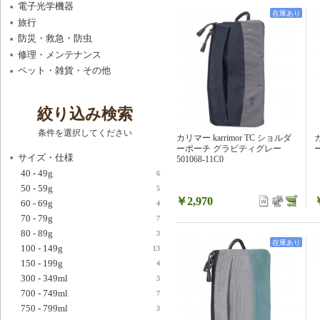
電子光学機器
在庫あり
旅行
防災・救急・防虫
修理・メンテナンス
ペット・雑貨・その他
絞り込み検索
条件を選択してください
カリマー karrimor TC ショルダ
カ
ーポーチ グラビティグレー
ー
サイズ・仕様
501068-11C0
40 - 49g
6
50 - 59g
5
￥2,970
60 - 69g
4
70 - 79g
7
80 - 89g
3
在庫あり
100 - 149g
13
150 - 199g
4
300 - 349ml
3
700 - 749ml
7
750 - 799ml
3