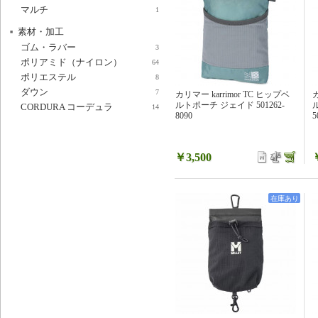
マルチ
1
素材・加工
ゴム・ラバー
3
ポリアミド（ナイロン）
64
ポリエステル
8
ダウン
7
カリマー karrimor TC ヒップベ
カ
ルトポーチ ジェイド 501262-
CORDURA コーデュラ
14
8090
5
￥3,500
在庫あり