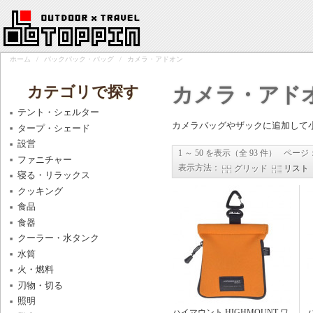
ホーム
/
バックパック・バッグ
/
カメラ・アドオン
カテゴリで探す
カメラ・アド
テント・シェルター
カメラバッグやザックに追加して
タープ・シェード
設営
1 ～ 50 を表示（全 93 件）
ページ
ファニチャー
表示方法：
グリッド
リスト
寝る・リラックス
クッキング
食品
食器
クーラー・水タンク
水筒
火・燃料
刃物・切る
照明
ハイマウント HIGHMOUNT ワ