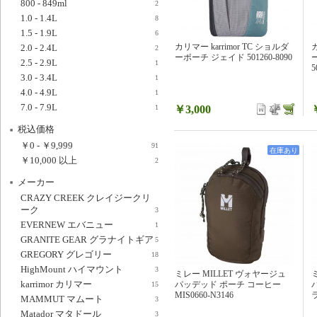
800 - 849ml
2
1.0 - 1.4L
8
1.5 - 1.9L
6
カリマー karrimor TC ショルダ
カ
2.0 - 2.4L
2
ーポーチ ジェイド 501260-8090
2.5 - 2.9L
1
5
3.0 - 3.4L
1
4.0 - 4.9L
1
7.0 - 7.9L
￥3,000
1
税込価格
￥0
-
￥9,999
91
在庫あり
￥10,000
以上
2
メーカー
CRAZY CREEK クレイジークリ
ーク
3
EVERNEW エバニュー
1
GRANITE GEAR グラナイトギア
5
GREGORY グレゴリー
18
HighMount ハイマウント
3
ミレー MILLET ヴォヤージュ
karrimor カリマー
パッデッド ポーチ コーヒー
15
MIS0660-N3146
ラ
MAMMUT マムート
3
Matador マタドール
3