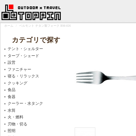
ホーム
/
ベルモント チタン製フォーク BM-026
カテゴリで探す
テント・シェルター
タープ・シェード
設営
ファニチャー
寝る・リラックス
クッキング
食品
食器
クーラー・水タンク
水筒
火・燃料
刃物・切る
照明