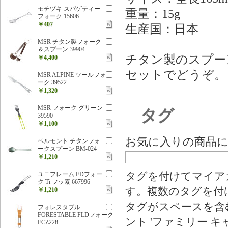
モチヅキ スパゲティー
重量：15g
フォーク 15606
￥407
生産国：日本
MSR チタン製フォーク
＆スプーン 39904
チタン製のスプーン
￥4,400
セットでどうぞ。
MSR ALPINE ツールフォ
ーク 39522
￥1,320
MSR フォーク グリーン
タグ
39590
￥1,100
お気に入りの商品
ベルモント チタンフォ
ークスプーン BM-024
￥1,210
ユニフレーム FDフォー
タグを付けてマイア
ク Ti フッ素 667996
す。複数のタグを付
￥1,210
タグがスペースを含む
フォレスタブル
FORESTABLE FLDフォーク
ント 'ファミリー キ
ECZ228