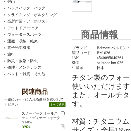
登山
バックパック・バッグ
クライミング・ボルダリング
高所作業・アーボリスト
アウトドア ウェア
商品情報
ウォータースポーツ
運搬・収納・結束
電子光学機器
ブランド
Belmont ベルモント
製品コード
BM-026
旅行
JAN
4540095040261
防災・救急・防虫
SKU
belmont-bm-026
修理・メンテナンス
生産国
日本
ペット・雑貨・その他
チタン製のフォー
使いいただけます
関連商品
また、オールチタ
一緒にカートに入れる商品を選択して
す。
ください
すべて選択
スノーピーク オールス
テン・ディナーフォーク
材質：チタニウム
NT-052
￥924
サイズ：全長165m