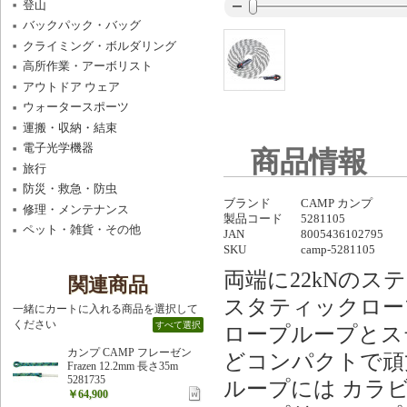
登山
バックパック・バッグ
クライミング・ボルダリング
高所作業・アーボリスト
アウトドア ウェア
ウォータースポーツ
運搬・収納・結束
電子光学機器
商品情報
旅行
防災・救急・防虫
ブランド
CAMP カンプ
修理・メンテナンス
製品コード
5281105
ペット・雑貨・その他
JAN
8005436102795
SKU
camp-5281105
両端に22kNの
関連商品
スタティックロー
一緒にカートに入れる商品を選択して
ください
すべて選択
ロープループとス
カンプ CAMP フレーゼン
どコンパクトで頑
Frazen 12.2mm 長さ35m
5281735
ループには カラ
￥64,900