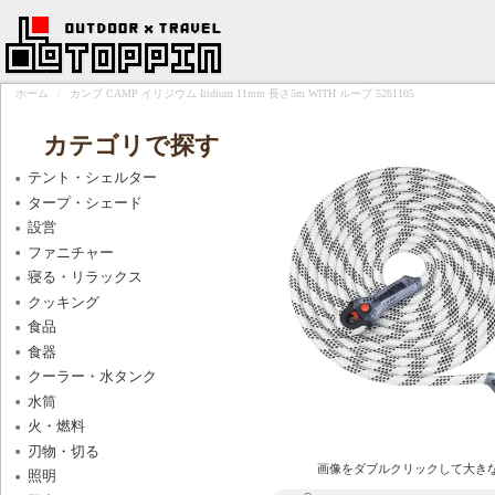
ホーム
/
カンプ CAMP イリジウム Iridium 11mm 長さ5m WITH ループ 5281105
カテゴリで探す
テント・シェルター
タープ・シェード
設営
ファニチャー
寝る・リラックス
クッキング
食品
食器
クーラー・水タンク
水筒
火・燃料
刃物・切る
画像をダブルクリックして大き
照明