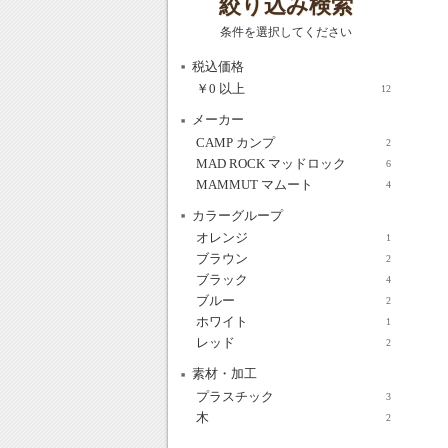
絞り込み検索
条件を選択してください
税込価格
￥0
以上
12
メーカー
CAMP カンプ
2
MAD ROCK マッドロック
6
MAMMUT マムート
4
カラーグループ
オレンジ
1
ブラウン
2
ブラック
4
ブルー
2
ホワイト
1
レッド
2
素材・加工
プラスチック
3
木
2