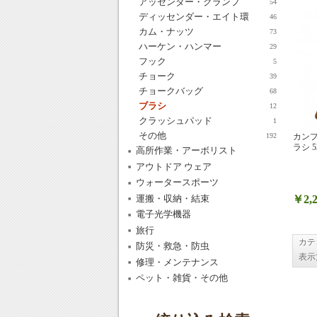
アッセンダー・クランプ
54
ディッセンダー・エイト環
46
カム・ナッツ
73
ハーケン・ハンマー
29
フック
5
チョーク
39
チョークバッグ
68
ブラシ
12
クラッシュパッド
1
その他
カンプ
192
ラシ 5
高所作業・アーボリスト
アウトドア ウェア
ウォータースポーツ
運搬・収納・結束
￥2,2
電子光学機器
旅行
カテ
防災・救急・防虫
表示
修理・メンテナンス
ペット・雑貨・その他