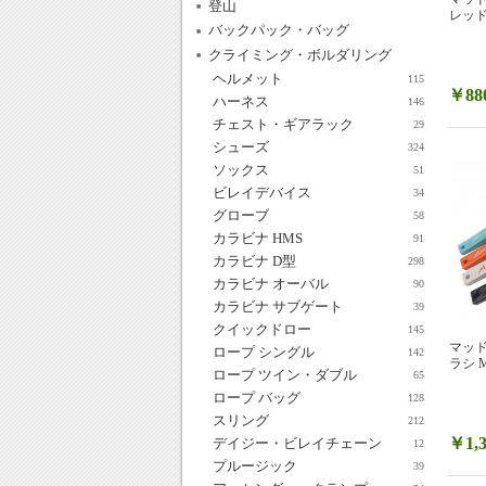
登山
レッ
バックパック・バッグ
クライミング・ボルダリング
ヘルメット
115
￥88
ハーネス
146
チェスト・ギアラック
29
シューズ
324
ソックス
51
ビレイデバイス
34
グローブ
58
カラビナ HMS
91
カラビナ D型
298
カラビナ オーバル
90
カラビナ サブゲート
39
クイックドロー
145
マッド
ロープ シングル
142
ラシ 
ロープ ツイン・ダブル
65
ロープ バッグ
128
スリング
212
￥1,3
デイジー・ビレイチェーン
12
プルージック
39