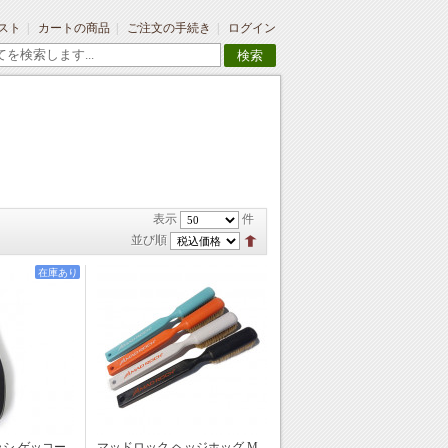
スト
カートの商品
ご注文の手続き
ログイン
検索
表示
件
並び順
在庫あり
ラシ ゲッコー
マッドロック ヘッジホッグ M