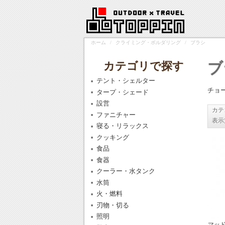
ホーム
/
クライミング・ボルダリング
/
ブラシ
カテゴリで探す
ブ
テント・シェルター
チョ
タープ・シェード
設営
カテ
ファニチャー
表示
寝る・リラックス
クッキング
食品
食器
クーラー・水タンク
水筒
火・燃料
刃物・切る
照明
マッド