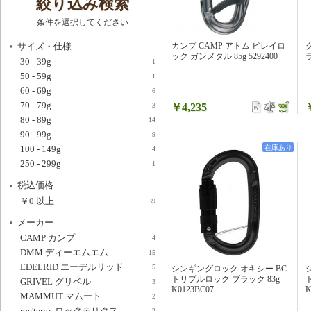
絞り込み検索
条件を選択してください
サイズ・仕様
カンプ CAMP アトム ビレイロ
ック ガンメタル 85g 5292400
ラ
30 - 39g
1
50 - 59g
1
60 - 69g
6
70 - 79g
￥4,235
3
80 - 89g
14
90 - 99g
9
100 - 149g
在庫あり
4
250 - 299g
1
税込価格
￥0
以上
39
メーカー
CAMP カンプ
4
DMM ディーエムエム
15
EDELRID エーデルリッド
5
シンギングロック オキシー BC
トリプルロック ブラック 83g
GRIVEL グリベル
3
K0123BC07
K
MAMMUT マムート
2
roc'teryx ロックテリクス
2