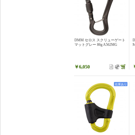
DMM セロス スクリューゲート
マットグレー 86g A562MG
M
￥6,050
在庫あり