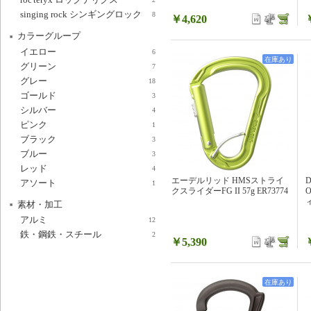
singing rock シンギングロック
8
￥4,620
カラーグループ
イエロー
6
在庫あり
グリーン
7
グレー
18
ゴールド
3
シルバー
4
ピンク
1
ブラック
3
ブルー
3
レッド
4
エーデルリッド HMSストライ
アソート
1
クスライダーFG II 57g ER73774
ィ
素材・加工
アルミ
12
鉄・鋼鉄・スチール
2
￥5,390
在庫あり