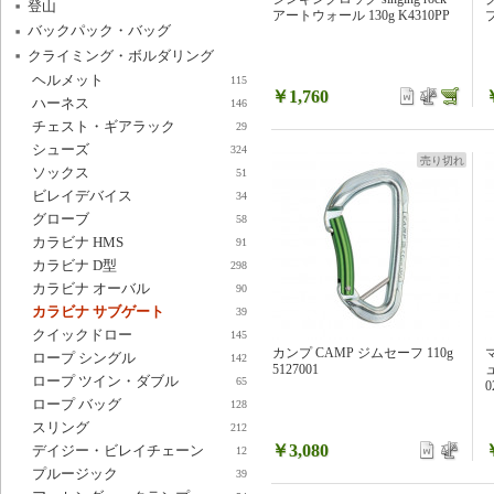
登山
アートウォール 130g K4310PP
プ
バックパック・バッグ
クライミング・ボルダリング
ヘルメット
115
￥1,760
ハーネス
146
チェスト・ギアラック
29
シューズ
324
売り切れ
ソックス
51
ビレイデバイス
34
グローブ
58
カラビナ HMS
91
カラビナ D型
298
カラビナ オーバル
90
カラビナ サブゲート
39
クイックドロー
145
カンプ CAMP ジムセーフ 110g
マ
ロープ シングル
142
5127001
ュ
ロープ ツイン・ダブル
65
0
ロープ バッグ
128
スリング
212
￥3,080
デイジー・ビレイチェーン
12
プルージック
39