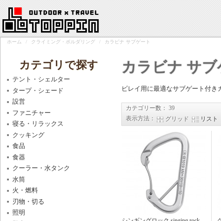
ホーム
/
クライミング・ボルダリング
/
カラビナ サブゲート
カテゴリで探す
カラビナ サブ
テント・シェルター
ビレイ用に最適なサブゲート付き
タープ・シェード
設営
カテゴリー数： 39
ファニチャー
表示方法：
グリッド
リスト
寝る・リラックス
クッキング
食品
食器
クーラー・水タンク
水筒
火・燃料
刃物・切る
照明
シンギングロック singing rock