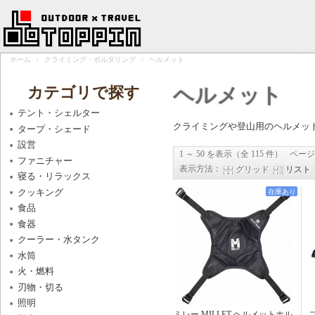
ホーム
/
クライミング・ボルダリング
/
ヘルメット
カテゴリで探す
ヘルメット
テント・シェルター
クライミングや登山用のヘルメッ
タープ・シェード
設営
1 ～ 50 を表示（全 115 件）
ページ
ファニチャー
表示方法：
グリッド
リスト
寝る・リラックス
クッキング
在庫あり
食品
食器
クーラー・水タンク
水筒
火・燃料
刃物・切る
照明
ミレー MILLET ヘルメットホル