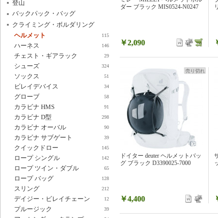
登山
ダー ブラック MIS0524-N0247
リ
バックパック・バッグ
クライミング・ボルダリング
ヘルメット
115
￥2,090
ハーネス
146
チェスト・ギアラック
29
シューズ
324
売り切れ
ソックス
51
ビレイデバイス
34
グローブ
58
カラビナ HMS
91
カラビナ D型
298
カラビナ オーバル
90
カラビナ サブゲート
39
クイックドロー
145
ドイター deuter ヘルメットバッ
ロープ シングル
142
グ ブラック D3390025-7000
ロープ ツイン・ダブル
65
ロープ バッグ
128
スリング
212
￥4,400
デイジー・ビレイチェーン
12
プルージック
39