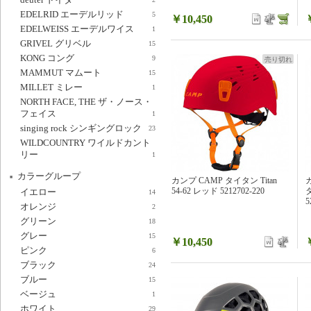
EDELRID エーデルリッド
5
￥10,450
EDELWEISS エーデルワイス
1
GRIVEL グリベル
15
KONG コング
9
売り切れ
MAMMUT マムート
15
MILLET ミレー
1
NORTH FACE, THE ザ・ノース・
フェイス
1
singing rock シンギングロック
23
WILDCOUNTRY ワイルドカント
リー
1
カラーグループ
カンプ CAMP タイタン Titan
54-62 レッド 5212702-220
タ
イエロー
14
5
オレンジ
2
グリーン
18
グレー
15
￥10,450
ピンク
6
ブラック
24
ブルー
15
ベージュ
1
ホワイト
29