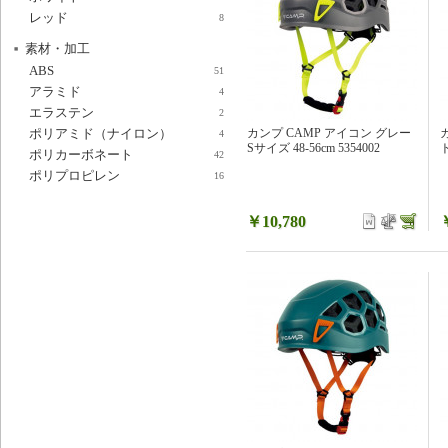
レッド
8
素材・加工
ABS
51
アラミド
4
エラステン
2
カンプ CAMP アイコン グレー
ポリアミド（ナイロン）
4
Sサイズ 48-56cm 5354002
ト
ポリカーボネート
42
ポリプロピレン
16
￥10,780