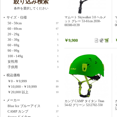
絞り込み検索
条件を選択してください
サイズ・仕様
マムート Skywalker 3.0 ヘルメ
マ
ット グレー 53-61cm 2030-
ッ
50 - 59cm
37
00300-0139
0
60 - 69cm
67
20 - 29g
1
30 - 39g
￥9,900
1
60 - 69g
1
90 - 99g
3
100 - 149g
1
女性用
6
子供用
3
税込価格
￥0
-
￥9,999
16
￥10,000
-
￥19,999
89
￥20,000
以上
10
メーカー
カンプ CAMP タイタン Titan
54-62 グリーン 5212702-550
タ
Blue Ice ブルーアイス
5
5
CAMP カンプ
37
deuter ドイター
2