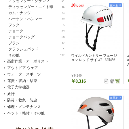
アッセンダー・クランプ
54
10
在庫あり
% OFF
ディッセンダー・エイト環
46
カム・ナッツ
73
ハーケン・ハンマー
29
フック
5
チョーク
39
チョークバッグ
68
ブラシ
12
クラッシュパッド
1
その他
ワイルドカントリー フュージ
192
ョン レッド サイズ2 1825456
高所作業・アーボリスト
ク
アウトドア ウェア
ウォータースポーツ
￥9,240
運搬・収納・結束
￥8,316
電子光学機器
旅行
在庫あり
防災・救急・防虫
修理・メンテナンス
ペット・雑貨・その他