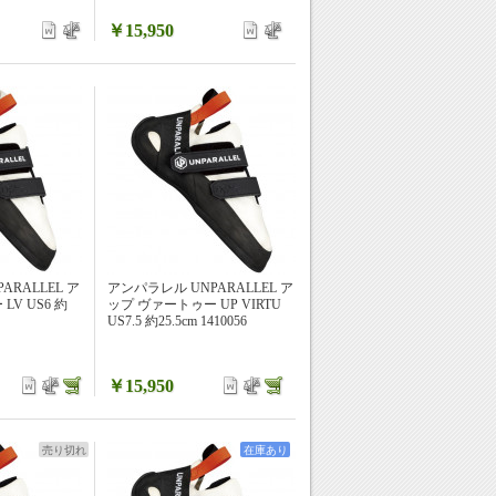
￥15,950
ARALLEL ア
アンパラレル UNPARALLEL ア
V US6 約
ップ ヴァートゥー UP VIRTU
US7.5 約25.5cm 1410056
￥15,950
売り切れ
在庫あり