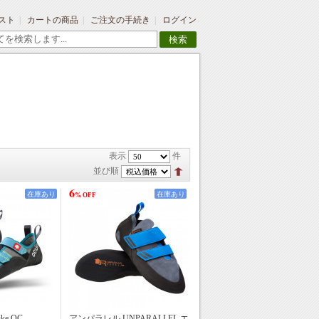
スト
カートの商品
ご注文の手続き
ログイン
検索
表示
件
並び順
6
在庫あり
在庫あり
% OFF
ke QC
アンパラレル UNPARALLEL エ