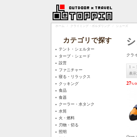
ホーム
/
クライミング・ボルダリング
/
シューズ
カテゴリで探す
シ
テント・シェルター
クラ
タープ・シェード
設営
1 ～
ファニチャー
表示
寝る・リラックス
27
クッキング
% O
食品
食器
クーラー・水タンク
水筒
火・燃料
刃物・切る
照明
Ocun