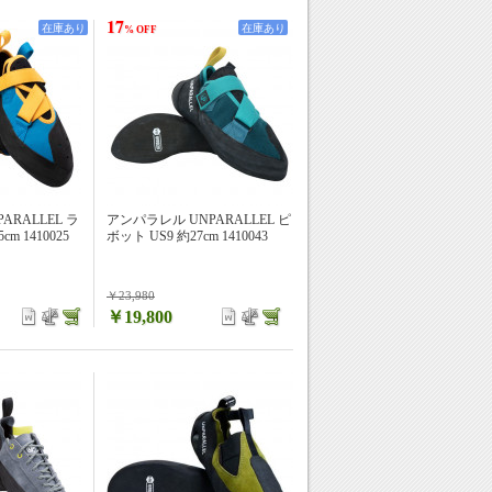
17
在庫あり
在庫あり
% OFF
ARALLEL ラ
アンパラレル UNPARALLEL ピ
cm 1410025
ボット US9 約27cm 1410043
￥23,980
￥19,800