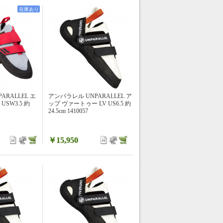
在庫あり
ARALLEL エ
アンパラレル UNPARALLEL ア
 USW3.5 約
ップ ヴァートゥー LV US6.5 約
24.5cm 1410057
￥15,950