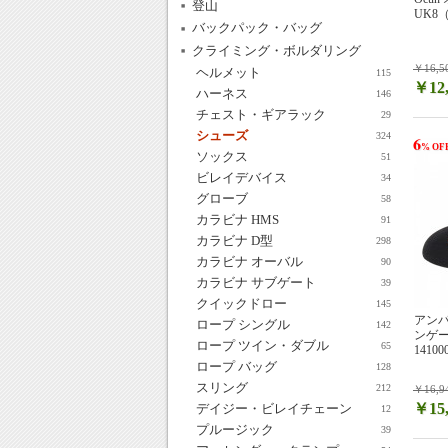
登山
UK8（
バックパック・バッグ
クライミング・ボルダリング
￥16,5
ヘルメット
115
￥12,
ハーネス
146
チェスト・ギアラック
29
シューズ
324
6
% OF
ソックス
51
ビレイデバイス
34
グローブ
58
カラビナ HMS
91
カラビナ D型
298
カラビナ オーバル
90
カラビナ サブゲート
39
クイックドロー
145
アンパ
ロープ シングル
142
ンゲージ
ロープ ツイン・ダブル
65
14100
ロープ バッグ
128
スリング
212
￥16,9
￥15,
デイジー・ビレイチェーン
12
プルージック
39