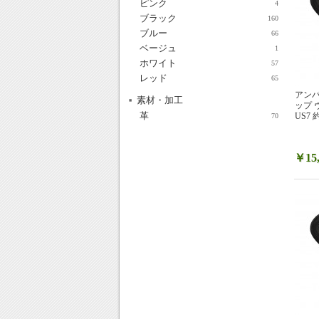
ピンク
4
ブラック
160
ブルー
66
ベージュ
1
ホワイト
57
レッド
65
アンパ
素材・加工
ップ 
革
US7 約
70
￥15,