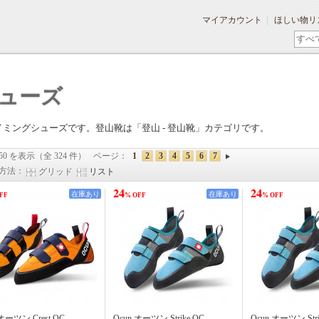
マイアカウント
ほしい物リ
ューズ
イミングシューズです。登山靴は「登山 - 登山靴」カテゴリです。
 50 を表示（全 324 件）
ページ：
1
2
3
4
5
6
7
方法：
グリッド
リスト
24
24
在庫あり
在庫あり
FF
% OFF
% OFF
 オーツン Crest QC
Ocun オーツン Strike QC
Ocun オーツン Stri