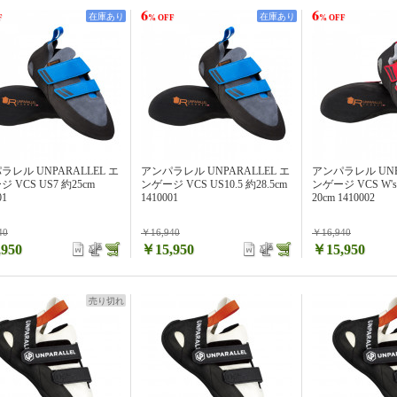
6
6
在庫あり
在庫あり
F
% OFF
% OFF
ラレル UNPARALLEL エ
アンパラレル UNPARALLEL エ
アンパラレル UNP
 VCS US7 約25cm
ンゲージ VCS US10.5 約28.5cm
ンゲージ VCS W's
01
1410001
20cm 1410002
40
￥16,940
￥16,940
950
￥15,950
￥15,950
売り切れ