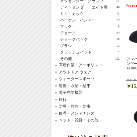
アッセンダー・クランプ
54
6
% OF
ディッセンダー・エイト環
46
カム・ナッツ
73
ハーケン・ハンマー
29
フック
5
チョーク
39
チョークバッグ
68
ブラシ
12
クラッシュパッド
1
その他
アンパ
192
ンゲージ
高所作業・アーボリスト
14100
アウトドア ウェア
ウォータースポーツ
￥16,9
運搬・収納・結束
￥15,
電子光学機器
旅行
防災・救急・防虫
修理・メンテナンス
ペット・雑貨・その他