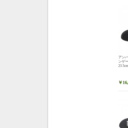
アンパ
ンゲージ
23.5c
￥16,