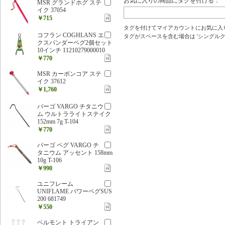
お気に入りの商品にタグを付ける：
MSR グランドホグ ステ
イク 37054
￥715
タグを付けてマイアカウントにお気に入
コフラン COGHLANS エ
タグがスペースを含む場合は 'シングルクォ
クスパンダーペグ2個セット
10インチ 11210279000010
￥770
MSR カーボンコア ステ
イク 37612
￥1,760
バーゴ VARGO チタニウ
ム ウルトラライトステイク
152mm 7g T-104
￥770
バーゴ ペグ VARGO チ
タニウム アッセント 158mm
10g T-106
￥990
ユニフレーム
UNIFLAME パワーペグSUS
200 681749
￥550
ベルモント トライアン