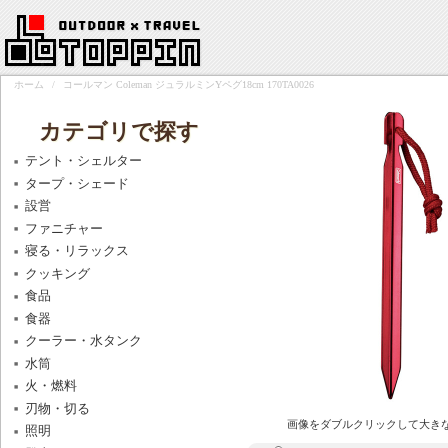
ホーム
/
コールマン Coleman ジュラルミンYペグ18cm 170TA0026
カテゴリで探す
テント・シェルター
タープ・シェード
設営
ファニチャー
寝る・リラックス
クッキング
食品
食器
クーラー・水タンク
水筒
火・燃料
刃物・切る
画像をダブルクリックして大き
照明