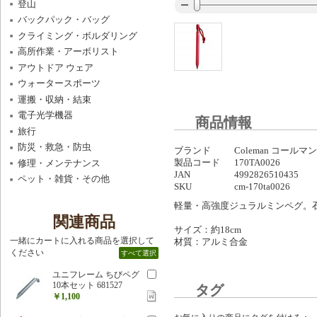
登山
バックパック・バッグ
クライミング・ボルダリング
高所作業・アーボリスト
アウトドア ウェア
ウォータースポーツ
運搬・収納・結束
電子光学機器
商品情報
旅行
防災・救急・防虫
ブランド
Coleman コールマン
製品コード
170TA0026
修理・メンテナンス
JAN
4992826510435
ペット・雑貨・その他
SKU
cm-170ta0026
軽量・高強度ジュラルミンペグ。
関連商品
サイズ：約18cm
一緒にカートに入れる商品を選択して
材質：アルミ合金
ください
すべて選択
ユニフレーム ちびペグ
10本セット 681527
タグ
￥1,100