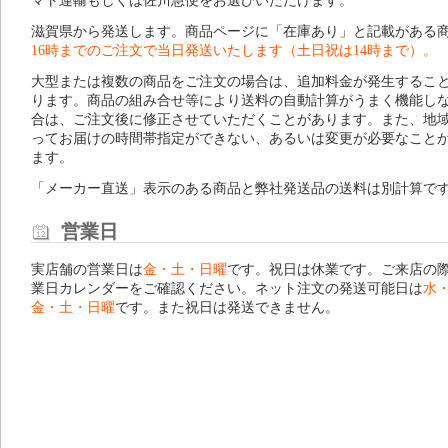
マト運輸もしくは佐川急便をお選びいただけます。
滋賀県から発送します。商品ページに「在庫あり」と記載がある
16時までのご注文で当日発送いたします（土日祝は14時まで）。
大型または複数の商品をご注文の場合は、追加料金が発生するこ
ります。商品の組み合せ等により送料の自動計算がうまく機能し
合は、ご注文後に修正させていただくことがあります。また、地
ってお届けの時間帯指定ができない、あるいは変更が必要なこと
ます。
「メーカー直送」表示のある商品と弊社発送品の送料は別計算で
営業日
実店舗の営業日は
金・土・日曜
です。祝日は休業です。ご来店の
業日カレンダー
をご確認ください。ネット注文の発送可能日は
水
金・土・日曜
です。また祝日は発送できません。