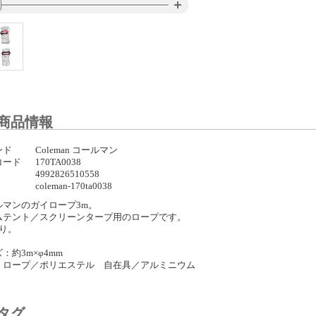
商品情報
ンド
Coleman コールマン
コード
170TA0038
4992826510558
coleman-170ta0038
ルマンのガイロープ3m。
ムテント／スクリーンタープ用のロープです。
入り。
：約3m×φ4mm
：ロープ／ポリエステル 自在具／アルミニウム
タグ