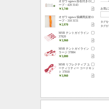
オガワ ogawa 自在付きロ
ープ・420 3143
お気
￥3,740
オガワ ogawa 張綱用反射ロ
ープ・310 3151
タグを
￥2,970
タグが
MSR テントガイライン
37820
￥3,960
MSR テントガイライン
ラージ 37884
￥3,080
MSR リフレクティブ ユ
ーティリティー コードキッ
ト 37818
￥3,960