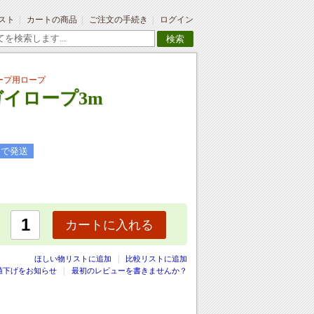
スト
カートの商品
ご注文の手続き
ログイン
検索
ープ用ロープ
ガイロープ3m
日で発送
カートに入れる
|
ほしい物リストに追加
比較リストに追加
値下げをお知らせ
最初のレビューを書きませんか？