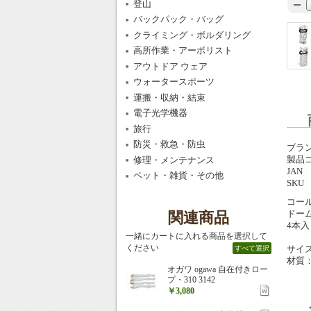
登山
バックパック・バッグ
クライミング・ボルダリング
高所作業・アーボリスト
アウトドア ウェア
ウォータースポーツ
運搬・収納・結束
電子光学機器
旅行
防災・救急・防虫
ブラ
製品
修理・メンテナンス
JAN
ペット・雑貨・その他
SKU
コー
ドー
関連商品
4本
一緒にカートに入れる商品を選択して
ください
サイズ
すべて選択
材質
オガワ ogawa 自在付きロー
プ・310 3142
￥3,080