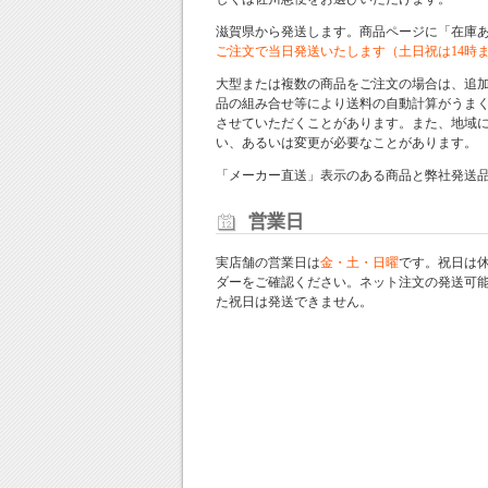
滋賀県から発送します。商品ページに「在庫
ご注文で当日発送いたします（土日祝は14時
大型または複数の商品をご注文の場合は、追
品の組み合せ等により送料の自動計算がうま
させていただくことがあります。また、地域
い、あるいは変更が必要なことがあります。
「メーカー直送」表示のある商品と弊社発送
営業日
実店舗の営業日は
金・土・日曜
です。祝日は
ダー
をご確認ください。ネット注文の発送可
た祝日は発送できません。