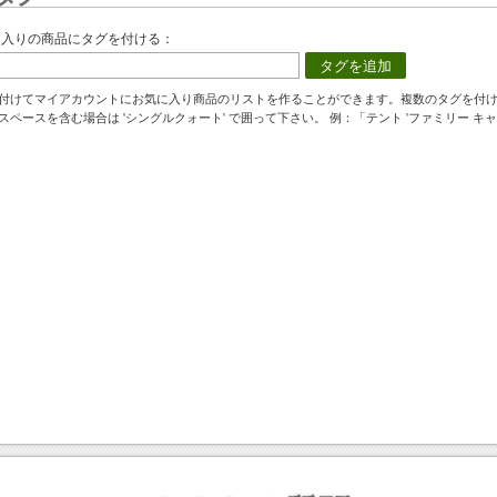
に入りの商品にタグを付ける：
タグを追加
付けてマイアカウントにお気に入り商品のリストを作ることができます。複数のタグを付
スペースを含む場合は 'シングルクォート' で囲って下さい。 例：「テント 'ファミリー キャ