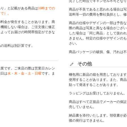
完了した時点でキャンセル不可となり
あり」と記載がある商品は
16時までの
商品が不良であると思われる場合は写
まで）。
送料等一切の費用を弊社負担とし、修
加料金が発生することがあります。商
商品の仕様やデザインの一部は予告な
く機能しない場合は、ご注文後に修正
際の商品は写真と異なる場合がござい
によってお届けの時間帯指定ができな
した場合は「同じ商品」として扱われ
きません。特定の仕様やデザインのも
さい。
品の送料は別計算です。
商品パッケージの破損、傷、汚れは不
その他
休業です。ご来店の際は
営業日カレン
能日は
水・木・金・土・日曜
です。ま
梱包用に新品の箱を用意しております
使用することがあります。また、商品
貼って発送することがあります。
ラッピングはお受けしておりません。
商品はすべて正規品でメーカーの保証
売していません。
納品書を添付いたします。領収書が必
後の発行はできません。