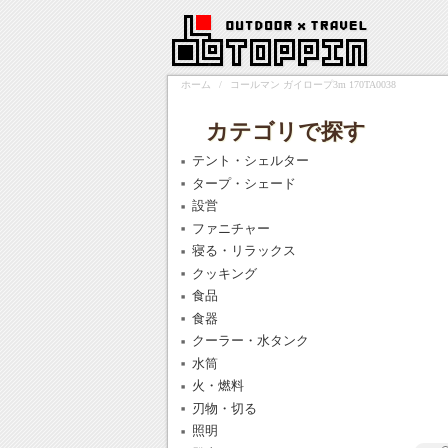
ホーム
/
コールマン ガイロープ3m 170TA0038
カテゴリで探す
テント・シェルター
タープ・シェード
設営
ファニチャー
寝る・リラックス
クッキング
食品
食器
クーラー・水タンク
水筒
火・燃料
刃物・切る
照明