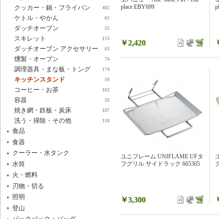
place EBY699
p
クッカー・鍋・フライパン
402
ケトル・やかん
61
ダッチオーブン
55
スキレット
115
￥2,420
ダッチオーブン アクセサリー
63
燻製・オーブン
74
調理器具・まな板・トング
174
キッチンスタンド
59
コーヒー・お茶
162
容器
56
焼き網・鉄板・炭床
107
洗う・掃除・その他
118
食品
食器
クーラー・水タンク
ユニフレーム UNIFLAME UFタ
水筒
フグリル サイドラック 665305
火・燃料
刃物・切る
照明
￥3,300
登山
バックパック・バッグ