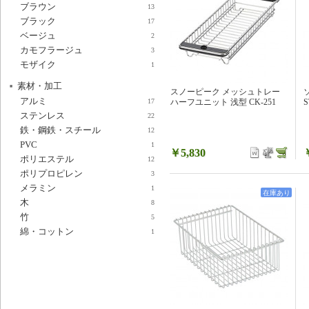
ブラウン
13
ブラック
17
ベージュ
2
カモフラージュ
3
モザイク
1
素材・加工
スノーピーク メッシュトレー
アルミ
ハーフユニット 浅型 CK-251
S
17
ステンレス
22
鉄・鋼鉄・スチール
12
PVC
1
￥5,830
ポリエステル
12
ポリプロピレン
3
メラミン
1
在庫あり
木
8
竹
5
綿・コットン
1