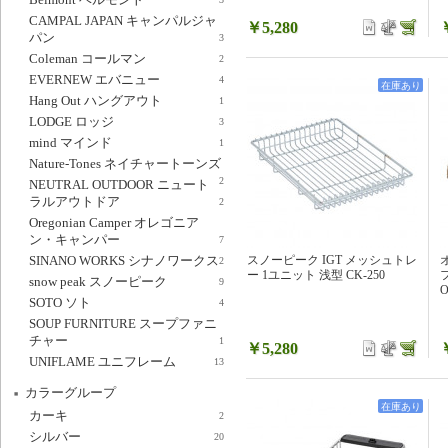
CAMPAL JAPAN キャンパルジャ
￥5,280
パン
3
Coleman コールマン
2
EVERNEW エバニュー
4
在庫あり
Hang Out ハングアウト
1
LODGE ロッジ
3
mind マインド
1
Nature-Tones ネイチャートーンズ
2
NEUTRAL OUTDOOR ニュート
ラルアウトドア
2
Oregonian Camper オレゴニア
ン・キャンパー
7
スノーピーク IGT メッシュトレ
SINANO WORKS シナノワークス
2
ー 1ユニット 浅型 CK-250
snow peak スノーピーク
9
O
SOTO ソト
4
SOUP FURNITURE スープファニ
チャー
1
￥5,280
UNIFLAME ユニフレーム
13
カラーグループ
在庫あり
カーキ
2
シルバー
20