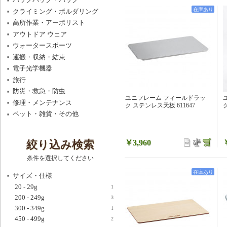
在庫あり
クライミング・ボルダリング
高所作業・アーボリスト
アウトドア ウェア
ウォータースポーツ
運搬・収納・結束
電子光学機器
旅行
防災・救急・防虫
ユニフレーム フィールドラッ
修理・メンテナンス
ク ステンレス天板 611647
ク
ペット・雑貨・その他
絞り込み検索
￥3,960
条件を選択してください
在庫あり
サイズ・仕様
20 - 29g
1
200 - 249g
3
300 - 349g
1
450 - 499g
2