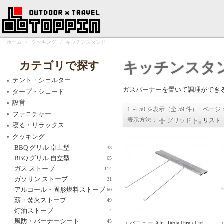
ホーム
/
クッキング
/
キッチンスタンド
カテゴリで探す
キッチンスタ
テント・シェルター
ガスバーナーを置いて調理ができ
タープ・シェード
設営
1 ～ 50 を表示（全 59 件）
ページ
ファニチャー
表示方法：
グリッド
リスト
寝る・リラックス
クッキング
BBQ グリル 卓上型
33
BBQ グリル 自立型
65
ガス ストーブ
114
ガソリン ストーブ
21
アルコール・固形燃料ストーブ
60
薪・焚火ストーブ
49
灯油ストーブ
4
風防・バーナーシート
45
エバニュー Alu. Table Fire / Lid
エ