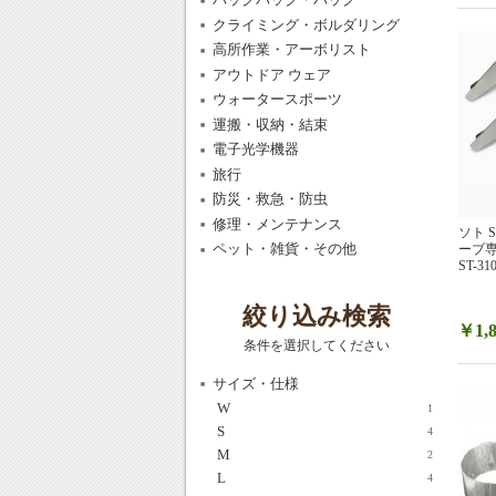
クライミング・ボルダリング
高所作業・アーボリスト
アウトドア ウェア
ウォータースポーツ
運搬・収納・結束
電子光学機器
旅行
防災・救急・防虫
修理・メンテナンス
ソト 
ペット・雑貨・その他
ーブ
ST-31
絞り込み検索
￥1,8
条件を選択してください
サイズ・仕様
W
1
S
4
M
2
L
4