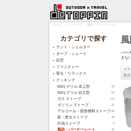
ホーム
/
クッキング
/
風防・バーナーシート
カテゴリで探す
風
テント・シェルター
バー
タープ・シェード
きな
設営
ファニチャー
カテ
寝る・リラックス
表示
クッキング
BBQ グリル 卓上型
33
BBQ グリル 自立型
65
ガス ストーブ
114
ガソリン ストーブ
21
アルコール・固形燃料ストーブ
60
薪・焚火ストーブ
49
灯油ストーブ
4
風防・バーナーシート
45