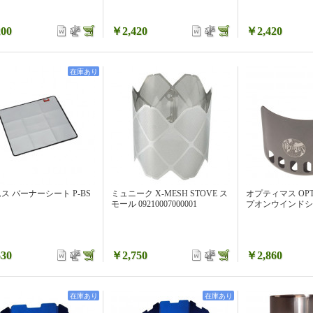
00
￥2,420
￥2,420
在庫あり
ス バーナーシート P-BS
ミュニーク X-MESH STOVE ス
オプティマス OPT
モール 09210007000001
プオンウインドシー
30
￥2,750
￥2,860
在庫あり
在庫あり