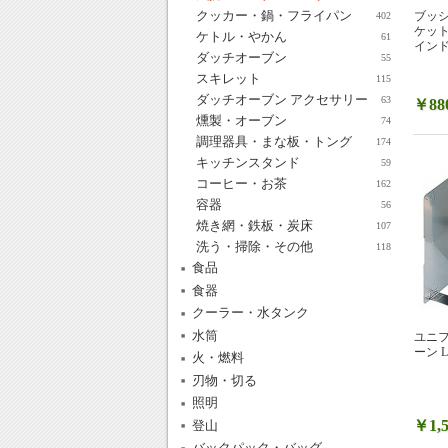
クッカー・鍋・フライパン
ブッシュ
402
ケッ
ケトル・やかん
61
インド
ダッチオーブン
55
スキレット
115
ダッチオーブン アクセサリー
63
￥88
燻製・オーブン
74
調理器具・まな板・トング
174
キッチンスタンド
59
コーヒー・お茶
162
容器
56
焼き網・鉄板・炭床
107
洗う・掃除・その他
118
食品
食器
クーラー・水タンク
水筒
ユニ
ーン L 
火・燃料
刃物・切る
照明
￥1,5
登山
バックパック・バッグ