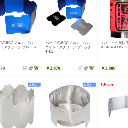
 VARGO アルミニウム
バーゴ VARGO アルミニウム
エバニュー 風防 T
ドスクリーン ブルー T-
ウインドスクリーン ブラック
Windshield EBY65
T-422
70
￥2,970
￥3,080
13
在庫あり
在庫あり
% OFF