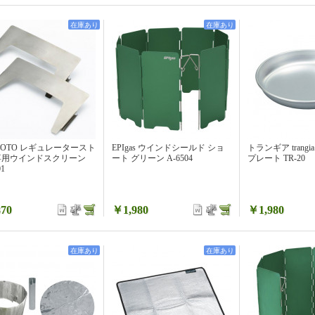
在庫あり
在庫あり
SOTO レギュレータースト
EPIgas ウインドシールド ショ
トランギア trang
専用ウインドスクリーン
ート グリーン A-6504
プレート TR-20
01
70
￥1,980
￥1,980
在庫あり
在庫あり