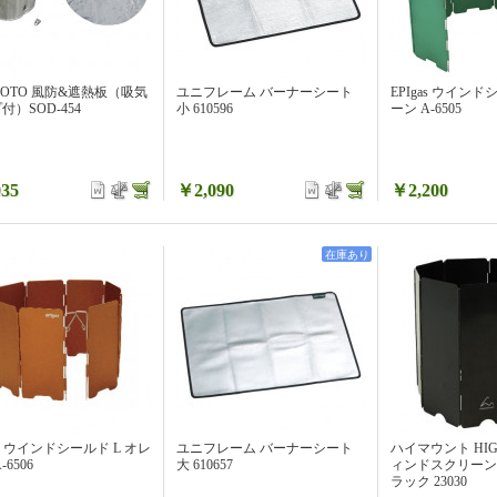
SOTO 風防&遮熱板（吸気
ユニフレーム バーナーシート
EPIgas ウインド
付）SOD-454
小 610596
ーン A-6505
35
￥2,090
￥2,200
在庫あり
as ウインドシールド L オレ
ユニフレーム バーナーシート
ハイマウント HIG
-6506
大 610657
ィンドスクリーン
ラック 23030