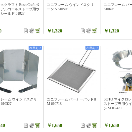
クラフト Bush Craft ポ
ユニフレーム ウインドスクリ
ユニフレーム バー
トアルコールストーブ用ウ
ーン S 610503
610695
シールド 51927
0
￥1,320
￥1,320
在庫あり
在庫あり
フレーム ウインドスクリ
ユニフレーム バーナーパッドII
SOTO マイクロ
610527
M 610718
ストーブ専用ウイ
ン SOD-451
40
￥1,650
￥1,650