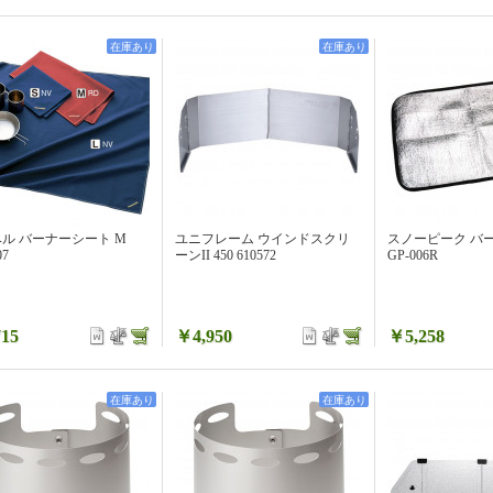
在庫あり
在庫あり
ル バーナーシート M
ユニフレーム ウインドスクリ
スノーピーク バー
07
ーンII 450 610572
GP-006R
15
￥4,950
￥5,258
在庫あり
在庫あり