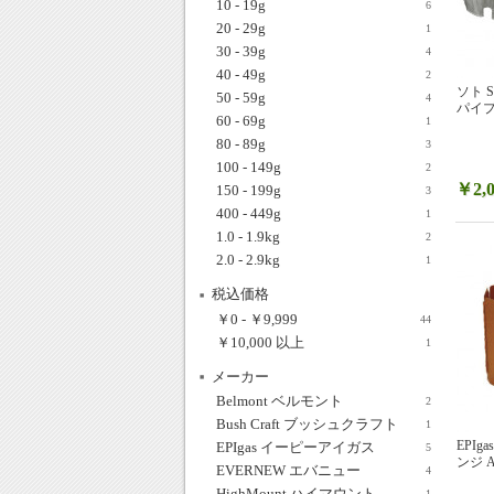
10 - 19g
6
20 - 29g
1
30 - 39g
4
40 - 49g
2
ソト 
50 - 59g
4
パイプ
60 - 69g
1
80 - 89g
3
100 - 149g
2
￥2,0
150 - 199g
3
400 - 449g
1
1.0 - 1.9kg
2
2.0 - 2.9kg
1
税込価格
￥0
-
￥9,999
44
￥10,000
以上
1
メーカー
Belmont ベルモント
2
Bush Craft ブッシュクラフト
1
EPIg
EPIgas イーピーアイガス
5
ンジ A
EVERNEW エバニュー
4
HighMount ハイマウント
1