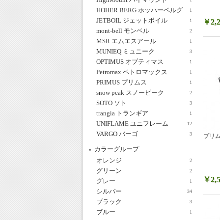
HOHER BERG ホッハーベルグ
1
JETBOIL ジェットボイル
￥2,2
1
mont-bell モンベル
2
MSR エムエスアール
1
MUNIEQ ミュニーク
3
OPTIMUS オプティマス
1
Petromax ペトロマックス
1
PRIMUS プリムス
1
snow peak スノーピーク
2
SOTO ソト
3
trangia トランギア
1
UNIFLAME ユニフレーム
12
VARGO バーゴ
3
プリム
カラーグループ
オレンジ
2
グリーン
2
￥2,5
グレー
1
シルバー
34
ブラック
3
ブルー
1