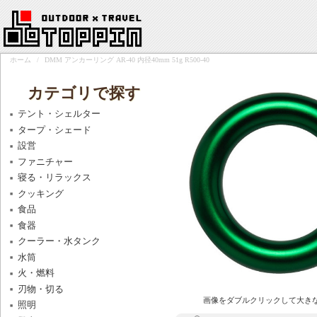
ホーム
/
DMM アンカーリング AR-40 内径40mm 51g R500-40
カテゴリで探す
テント・シェルター
タープ・シェード
設営
ファニチャー
寝る・リラックス
クッキング
食品
食器
クーラー・水タンク
水筒
火・燃料
刃物・切る
画像をダブルクリックして大き
照明