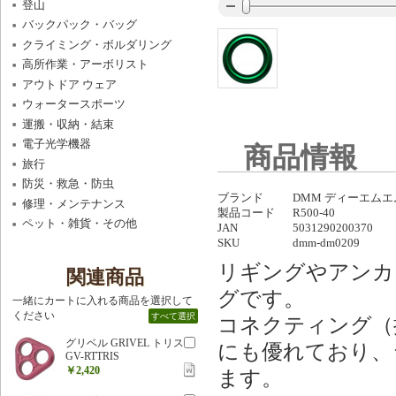
登山
バックパック・バッグ
クライミング・ボルダリング
高所作業・アーボリスト
アウトドア ウェア
ウォータースポーツ
運搬・収納・結束
電子光学機器
商品情報
旅行
防災・救急・防虫
ブランド
DMM ディーエムエ
修理・メンテナンス
製品コード
R500-40
ペット・雑貨・その他
JAN
5031290200370
SKU
dmm-dm0209
リギングやアンカ
関連商品
グです。
一緒にカートに入れる商品を選択して
ください
すべて選択
コネクティング（
グリベル GRIVEL トリス
にも優れており、
GV-RTTRIS
￥2,420
ます。