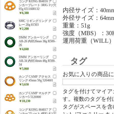
コング KONG 864016 ア
ンカープレート 3RIG 3ツ穴
内径サイズ：40m
95g 6511600132
￥6,380
外径サイズ：64m
SMC リギングリング グ
重量：51g
レー 26g 81503
￥2,200
強度（MBS）：30
DMM アンカーリング
運用荷重（WILL）
AR-26 内径26mm 38g R500-
26
￥4,840
DMM アンカーリング
タグ
AR-34 内径34mm 48g R500-
34
￥5,060
お気に入りの商品
カンプ CAMP アクセス
リング 45mm 59g 5204601
￥3,630
タグを付けてマイア
カンプ CAMP マルチア
ンカー5 5126900
す。複数のタグを付
￥10,230
タグがスペースを含む
コング KONG 864017 ア
ンカープレート 4RIG 4ツ穴