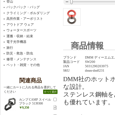
登山
バックパック・バッグ
クライミング・ボルダリング
高所作業・アーボリスト
アウトドア ウェア
ウォータースポーツ
運搬・収納・結束
電子光学機器
商品情報
旅行
防災・救急・防虫
ブランド
DMM ディーエムエ
修理・メンテナンス
製品コード
SW200
ペット・雑貨・その他
JAN
5031290203975
SKU
dmm-dm0231
DMM社のホット
関連商品
な設計。
一緒にカートに入れる商品を選択して
ください
すべて選択
ステンレス鋼軸を
カンプ CAMP スイベル
も優れています。
ブラック 5139300
￥9,350