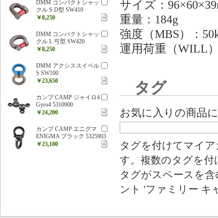
サイズ：96×60×3
DMM コンパクトシャッ
クル S D型 SW410
重量：184g
￥8,250
強度（MBS）：50
DMM コンパクトシャッ
クル L 弓型 SW420
運用荷重（WILL）
￥8,250
DMM アクシススイベル
S SW100
￥23,650
タグ
カンプ CAMP ジャイロ4
Gyro4 5310900
お気に入りの商品
￥24,200
カンプ CAMP エニグマ
ENIGMA ブラック 5325903
タグを付けてマイア
￥23,100
す。複数のタグを付
タグがスペースを含む
ント 'ファミリー キ