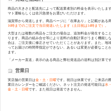
商品の大きさと配送先によって配送業者別の料金を表示いたしま
マト運輸もしくは佐川急便をお選びいただけます。
滋賀県から発送します。商品ページに「在庫あり」と記載がある
16時までのご注文で当日発送いたします（土日祝は14時まで）。
大型または複数の商品をご注文の場合は、追加料金が発生するこ
ります。商品の組み合せ等により送料の自動計算がうまく機能し
合は、ご注文後に修正させていただくことがあります。また、地
ってお届けの時間帯指定ができない、あるいは変更が必要なこと
ます。
「メーカー直送」表示のある商品と弊社発送品の送料は別計算で
営業日
実店舗の営業日は
金・土・日曜
です。祝日は休業です。ご来店の
業日カレンダー
をご確認ください。ネット注文の発送可能日は
水
金・土・日曜
です。また祝日は発送できません。