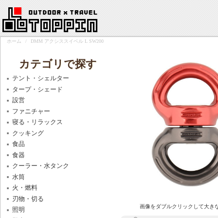
ホーム
/
DMM アクシススイベル L SW200
カテゴリで探す
テント・シェルター
タープ・シェード
設営
ファニチャー
寝る・リラックス
クッキング
食品
食器
クーラー・水タンク
水筒
火・燃料
刃物・切る
画像をダブルクリックして大き
照明