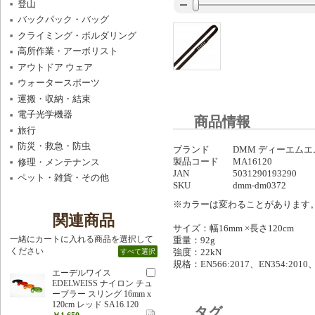
登山
バックパック・バッグ
クライミング・ボルダリング
高所作業・アーボリスト
アウトドア ウェア
ウォータースポーツ
運搬・収納・結束
電子光学機器
商品情報
旅行
防災・救急・防虫
ブランド
DMM ディーエムエ
製品コード
MA16120
修理・メンテナンス
JAN
5031290193290
ペット・雑貨・その他
SKU
dmm-dm0372
※カラーは変わることがあります
関連商品
サイズ：幅16mm ×長さ120cm
一緒にカートに入れる商品を選択して
重量：92g
ください
強度：22kN
すべて選択
規格：EN566:2017、EN354:2010、E
エーデルワイス
EDELWEISS ナイロン チュ
ーブラー スリング 16mm x
120cm レッド SA16.120
タグ