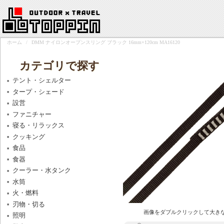
ホーム
/
DMM ナイロンオープンスリング ブラック 16mm×120cm MA16120
カテゴリで探す
テント・シェルター
タープ・シェード
設営
ファニチャー
寝る・リラックス
クッキング
食品
食器
クーラー・水タンク
水筒
火・燃料
刃物・切る
画像をダブルクリックして大き
照明