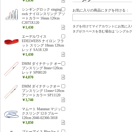
￥1,650
シンギングロック singing
お気に入りの商品にタグを付ける：
rock ナイロンスリング アソ
ートカラー 16mm 120cm
C2075X120
タグを付けてマイアカウントにお気に入
￥1,430
タグがスペースを含む場合は 'シングルクォ
エーデルワイス
EDELWEISS ナイロン フラ
ット スリング 18mm 120cm
レッド SA18.120
￥1,430
DMM ダイナテック オー
プンスリング 8mm×120cm
レッド SP08120
￥4,070
DMM ダイナテックオー
プンスリング 11mm×120cm
アソートカラー SP11120
￥3,740
マムート Mammut マジッ
クスリング 12.0 ブルー
120cm 2040-02360-5018
￥3,850
ブルーアイス Blue Ice ミ