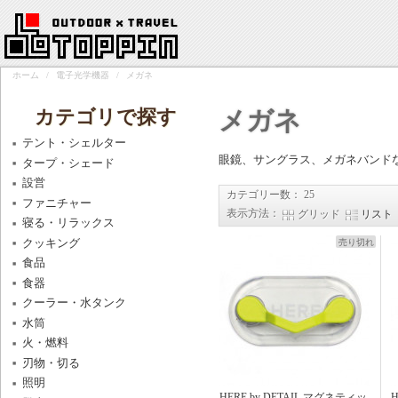
ホーム
/
電子光学機器
/
メガネ
カテゴリで探す
メガネ
テント・シェルター
眼鏡、サングラス、メガネバンド
タープ・シェード
設営
カテゴリー数： 25
ファニチャー
表示方法：
グリッド
リスト
寝る・リラックス
クッキング
売り切れ
食品
食器
クーラー・水タンク
水筒
火・燃料
刃物・切る
照明
HERE by DETAIL マグネティッ
H