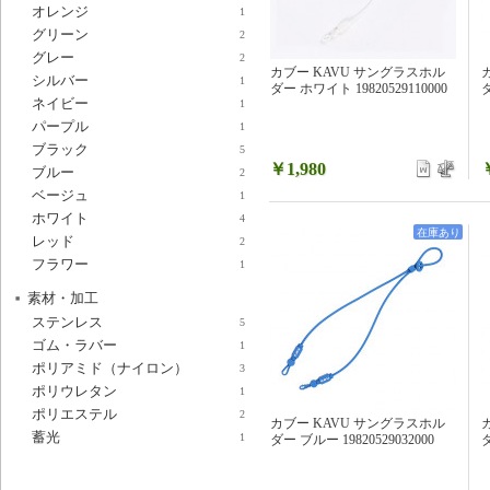
オレンジ
1
グリーン
2
グレー
2
カブー KAVU サングラスホル
シルバー
1
ダー ホワイト 19820529110000
ダ
ネイビー
1
パープル
1
ブラック
5
￥1,980
ブルー
2
ベージュ
1
ホワイト
4
在庫あり
レッド
2
フラワー
1
素材・加工
ステンレス
5
ゴム・ラバー
1
ポリアミド（ナイロン）
3
ポリウレタン
1
ポリエステル
2
カブー KAVU サングラスホル
蓄光
1
ダー ブルー 19820529032000
ダ