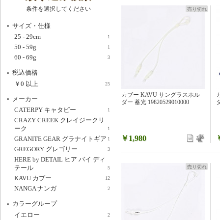
条件を選択してください
売り切れ
サイズ・仕様
25 - 29cm
1
50 - 59g
1
60 - 69g
3
税込価格
￥0
以上
25
カブー KAVU サングラスホル
メーカー
ダー 蓄光 19820529010000
ダ
CATERPY キャタピー
1
CRAZY CREEK クレイジークリ
ーク
1
￥1,980
GRANITE GEAR グラナイトギア
1
GREGORY グレゴリー
3
HERE by DETAIL ヒア バイ ディ
テール
売り切れ
5
KAVU カブー
12
NANGA ナンガ
2
カラーグループ
イエロー
2