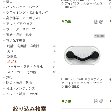
登山
ク アイグラス ホルダー イエロ
バックパック・バッグ
ー H0042YE
ト
クライミング・ボルダリング
高所作業・アーボリスト
￥748
アウトドア ウェア
ウォータースポーツ
運搬・収納・結束
売り切れ
電子光学機器
時計・高度計・温度計
25
カメラ
0
双眼鏡
1
メガネ
25
ソーラー・発電・充電池
14
スピーカー・その他
12
旅行
HERE by DETAIL マグネティッ
防災・救急・防虫
ク アイグラス ホルダー ブラッ
ク H0042BLK
修理・メンテナンス
ペット・雑貨・その他
￥748
絞り込み検索