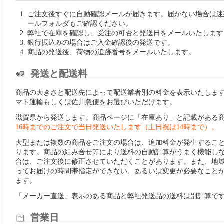
ご注文後すぐに自動確認メールが届きます。届かない場合は迷
ールフォルダもご確認ください。
弊社で在庫を確認し、受注の可否と発送日をメールいたします
銀行振込みの場合はご入金確認後の発送です。
商品の発送後、荷物の追跡番号をメールいたします。
発送と配送料
商品の大きさと配送先によって配送業者別の料金を表示いたしま
マト運輸もしくは佐川急便をお選びいただけます。
滋賀県から発送します。商品ページに「在庫あり」と記載がある
16時までのご注文で当日発送いたします（土日祝は14時まで）。
大型または複数の商品をご注文の場合は、追加料金が発生するこ
ります。商品の組み合せ等により送料の自動計算がうまく機能し
合は、ご注文後に修正させていただくことがあります。また、地
ってお届けの時間帯指定ができない、あるいは変更が必要なこと
ます。
「メーカー直送」表示のある商品と弊社発送品の送料は別計算で
営業日