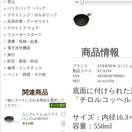
登山
バックパック・バッグ
クライミング・ボルダリング
高所作業・アーボリスト
アウトドア ウェア
ウォータースポーツ
運搬・収納・結束
電子光学機器
商品情報
旅行
防災・救急・防虫
ブランド
EVERNEW エバニ
修理・メンテナンス
製品コード
ECA194
ペット・雑貨・その他
JAN
4934048789985
SKU
en-eca194
底面に付けられた
関連商品
「チロルコッヘル
一緒にカートに入れる商品を選択して
ください
すべて選択
ユニフレーム 山フライ
サイズ：内径16.3×
パン17cm 667651
￥4,180
容量：550ml