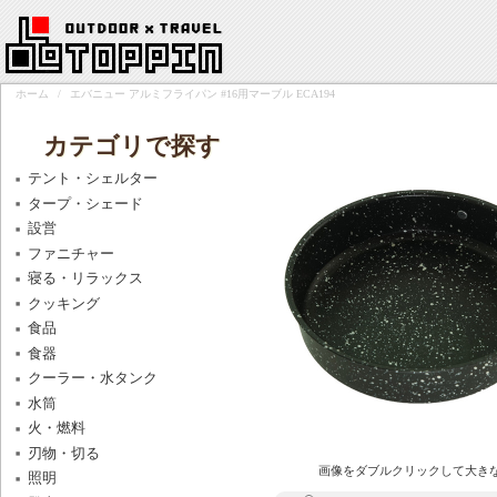
ホーム
/
エバニュー アルミフライパン #16用マーブル ECA194
カテゴリで探す
テント・シェルター
タープ・シェード
設営
ファニチャー
寝る・リラックス
クッキング
食品
食器
クーラー・水タンク
水筒
火・燃料
刃物・切る
画像をダブルクリックして大き
照明