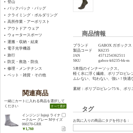
登山
バックパック・バッグ
クライミング・ボルダリング
高所作業・アーボリスト
アウトドア ウェア
商品情報
ウォータースポーツ
運搬・収納・結束
ブランド
GABOX ガボックス
電子光学機器
製品コード
K6235
旅行
JAN
4571254362511
SKU
gabox-k6235-bk-m
防災・救急・防虫
修理・メンテナンス
5本指のインナーソックス。
軽く水に浮く繊維、ポリプロピレ
ペット・雑貨・その他
ムレない、匂わない、強い！快適
素材：ポリプロピレン75％、ポリ
関連商品
一緒にカートに入れる商品を選択して
ください
すべて選択
タグ
インジンジ Injinji ライナ
ークルー グレー Mサイズ
お気に入りの商品にタグを付ける：
060270-GRR
￥1,760