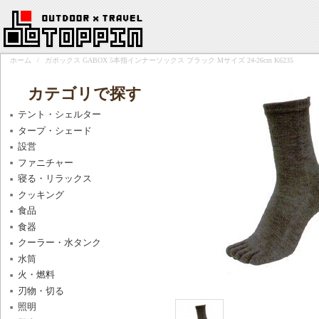
ホーム
/
ガボックス GABOX 5本指インナーソックス ブラック Mサイズ 24-26cm K6235
カテゴリで探す
テント・シェルター
タープ・シェード
設営
ファニチャー
寝る・リラックス
クッキング
食品
食器
クーラー・水タンク
水筒
火・燃料
刃物・切る
照明