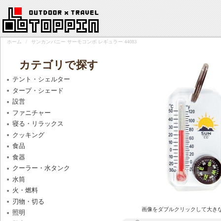
ホーム
/
サンカンパニー サーモコンボ レギュラー 44083
カテゴリで探す
テント・シェルター
タープ・シェード
設営
ファニチャー
寝る・リラックス
クッキング
食品
食器
クーラー・水タンク
水筒
火・燃料
刃物・切る
画像をダブルクリックして大き
照明