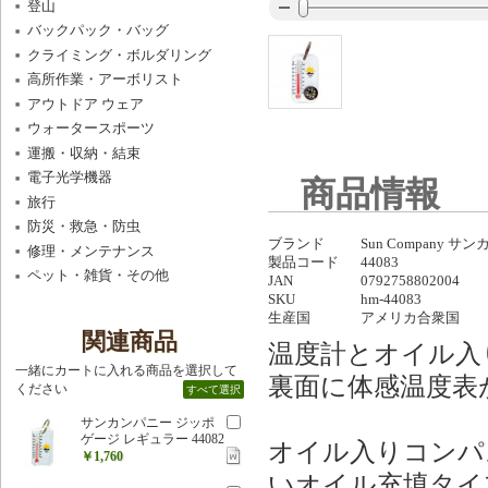
登山
バックパック・バッグ
クライミング・ボルダリング
高所作業・アーボリスト
アウトドア ウェア
ウォータースポーツ
運搬・収納・結束
電子光学機器
商品情報
旅行
防災・救急・防虫
ブランド
Sun Company サ
修理・メンテナンス
製品コード
44083
ペット・雑貨・その他
JAN
0792758802004
SKU
hm-44083
生産国
アメリカ合衆国
関連商品
温度計とオイル入
一緒にカートに入れる商品を選択して
裏面に体感温度表
ください
すべて選択
サンカンパニー ジッポ
ゲージ レギュラー 44082
オイル入りコンパ
￥1,760
いオイル充填タイ