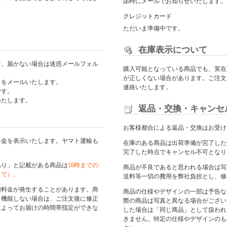
諾時にメールでお知らせいたします。
クレジットカード
ただいま準備中です。
在庫表示について
す。届かない場合は迷惑メールフォル
購入可能となっている商品でも、実在
が正しくない場合があります。ご注文
日をメールいたします。
連絡いたします。
です。
いたします。
返品・交換・キャンセ
お客様都合による返品・交換はお受け
料金を表示いたします。ヤマト運輸も
在庫のある商品は出荷準備が完了した
完了した時点でキャンセル不可となり
あり」と記載がある商品は
16時までの
商品が不良であると思われる場合は写
まで）。
送料等一切の費用を弊社負担とし、修
加料金が発生することがあります。商
商品の仕様やデザインの一部は予告な
く機能しない場合は、ご注文後に修正
際の商品は写真と異なる場合がござい
によってお届けの時間帯指定ができな
した場合は「同じ商品」として扱われ
きません。特定の仕様やデザインのも