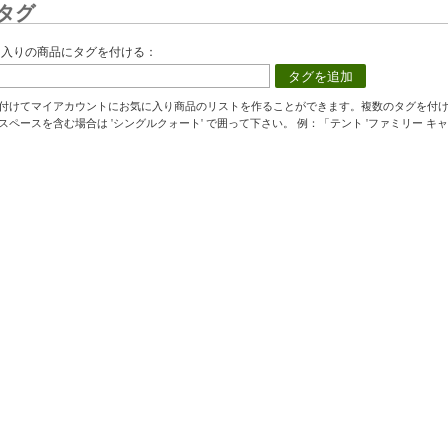
タグ
に入りの商品にタグを付ける：
タグを追加
付けてマイアカウントにお気に入り商品のリストを作ることができます。複数のタグを付
スペースを含む場合は 'シングルクォート' で囲って下さい。 例：「テント 'ファミリー キャ