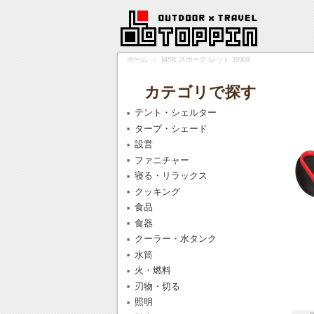
ホーム
/
MSR スポーク レッド 39908
カテゴリで探す
テント・シェルター
タープ・シェード
設営
ファニチャー
寝る・リラックス
クッキング
食品
食器
クーラー・水タンク
水筒
火・燃料
刃物・切る
照明