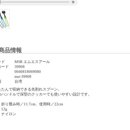
商品情報
ンド
MSR エムエスアール
コード
39908
0040818069080
msr-39908
国
台湾
たたんで収納できる先割れスプーン。
のハンドルで深型のクッカーでも使いやすい設計です。
折り畳み時／11.7cm、使用時／22cm
12g
：ナイロン