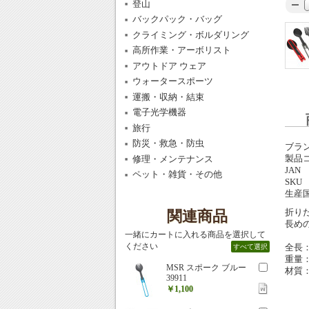
登山
バックパック・バッグ
クライミング・ボルダリング
高所作業・アーボリスト
アウトドア ウェア
ウォータースポーツ
運搬・収納・結束
電子光学機器
旅行
防災・救急・防虫
ブラ
製品
修理・メンテナンス
JAN
ペット・雑貨・その他
SKU
生産
折り
関連商品
長め
一緒にカートに入れる商品を選択して
ください
全長：
すべて選択
重量：
MSR スポーク ブルー
材質
39911
￥1,100