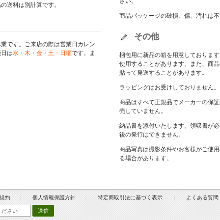
さい。
品の送料は別計算です。
商品パッケージの破損、傷、汚れは不
その他
休業です。ご来店の際は
営業日カレン
能日は
水・木・金・土・日曜
です。ま
梱包用に新品の箱を用意しております
使用することがあります。また、商品
貼って発送することがあります。
ラッピングはお受けしておりません。
商品はすべて正規品でメーカーの保証
売していません。
納品書を添付いたします。領収書が必
後の発行はできません。
商品写真は撮影条件やお客様がご使用
る場合があります。
規約
個人情報保護方針
特定商取引法に基づく表示
よくある質問
送信