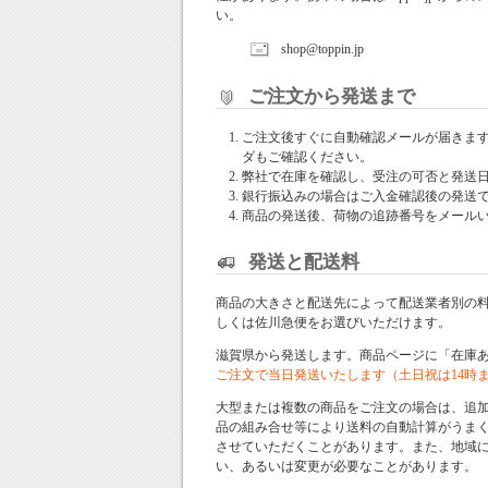
い。
shop@toppin.jp
ご注文から発送まで
ご注文後すぐに自動確認メールが届きま
ダもご確認ください。
弊社で在庫を確認し、受注の可否と発送
銀行振込みの場合はご入金確認後の発送
商品の発送後、荷物の追跡番号をメール
発送と配送料
商品の大きさと配送先によって配送業者別の
しくは佐川急便をお選びいただけます。
滋賀県から発送します。商品ページに「在庫
ご注文で当日発送いたします（土日祝は14時
大型または複数の商品をご注文の場合は、追
品の組み合せ等により送料の自動計算がうま
させていただくことがあります。また、地域
い、あるいは変更が必要なことがあります。