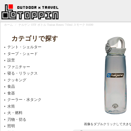
ホーム
/
ナルゲン OTF ボトル Traitan Renew 710ml スモーク 91690
カテゴリで探す
テント・シェルター
タープ・シェード
設営
ファニチャー
寝る・リラックス
クッキング
食品
食器
クーラー・水タンク
水筒
火・燃料
刃物・切る
画像をダブルクリックして大き
照明