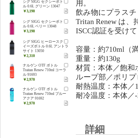
用。
シグ SIGG セクシーボト
ル 0.6L グリーン 13047
飲み物にプラスチ
￥3,190
Tritan Ren
シグ SIGG セクシーボト
ル 0.6L ベリー 13048
ISCC認証を受け
￥3,190
シグ SIGG ヒーロースク
イーズボトル 0.6L アントラ
容量：約710ml（
サイト 13050
￥2,310
重量：約130g
ナルゲン OTF ボトル
材質：本体／飽和
Traitan Renew 710ml コーラ
ル 91693
ループ部／ポリプ
￥2,970
耐熱温度：本体／1
ナルゲン OTF ボトル
耐冷温度：本体／-
Traitan Renew 710ml ブルー
アクア 91692
￥2,970
詳細