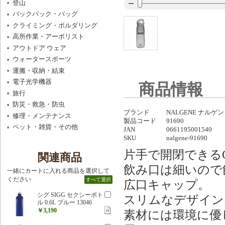
登山
バックパック・バッグ
クライミング・ボルダリング
高所作業・アーボリスト
アウトドア ウェア
ウォータースポーツ
運搬・収納・結束
電子光学機器
商品情報
旅行
防災・救急・防虫
ブランド
NALGENE ナルゲン
修理・メンテナンス
製品コード
91690
ペット・雑貨・その他
JAN
0661195001540
SKU
nalgene-91690
片手で開閉できる
関連商品
飲み口は細いので
一緒にカートに入れる商品を選択して
ください
すべて選択
広口キャップ。
シグ SIGG セクシーボト
スリムなデザイン
ル 0.6L ブルー 13046
￥3,190
素材には環境に優