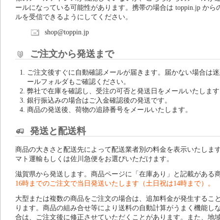
ールになっている可能性があります。携帯の場合は toppin.jp から
ルを受信できるようにしてください。
shop@toppin.jp
ご注文から発送まで
ご注文後すぐに自動確認メールが届きます。届かない場合は迷
ールフォルダもご確認ください。
弊社で在庫を確認し、受注の可否と発送日をメールいたします
銀行振込みの場合はご入金確認後の発送です。
商品の発送後、荷物の追跡番号をメールいたします。
発送と配送料
商品の大きさと配送先によって配送業者別の料金を表示いたしま
マト運輸もしくは佐川急便をお選びいただけます。
滋賀県から発送します。商品ページに「在庫あり」と記載がある
16時までのご注文で当日発送いたします（土日祝は14時まで）。
大型または複数の商品をご注文の場合は、追加料金が発生するこ
ります。商品の組み合せ等により送料の自動計算がうまく機能し
合は、ご注文後に修正させていただくことがあります。また、地