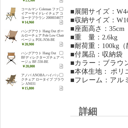
￥25,300
コールマン Coleman ファ
■展開サイズ：W44x
イアーサイドレイチェア コ
ヨーテブラウン 2000034677
■収納サイズ：W102x
￥14,960
■座面高さ：35cm
ハングアウト Hang Out ポー
■重 量：2.6kg
ルローチェア Pole Low Chair
ベージュ POL-N56-BE
■耐荷重：100kg
￥20,900
■付属品：収納袋
ハングアウト Hang Out
BFディレクターズチェア ベ
■カラー：ブラウ
ージュ BF-550-BE
￥20,000
■本体生地： ポリ
アノバ ANOBA ハイバッ
■フレーム：アル
クチェア ロータイプ ブラウ
ン AN031
￥15,800
詳細