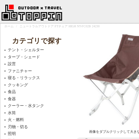
ホーム
/
ニュートラルアウトドア FTチェア HIGH NT-FC02B 24230
カテゴリで探す
テント・シェルター
タープ・シェード
設営
ファニチャー
寝る・リラックス
クッキング
食品
食器
クーラー・水タンク
水筒
火・燃料
刃物・切る
画像をダブルクリックして大き
照明