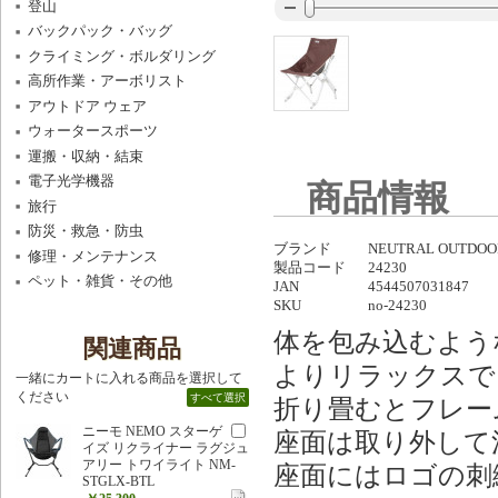
登山
バックパック・バッグ
クライミング・ボルダリング
高所作業・アーボリスト
アウトドア ウェア
ウォータースポーツ
運搬・収納・結束
電子光学機器
商品情報
旅行
防災・救急・防虫
ブランド
NEUTRAL OUT
修理・メンテナンス
製品コード
24230
ペット・雑貨・その他
JAN
4544507031847
SKU
no-24230
体を包み込むよう
関連商品
よりリラックスで
一緒にカートに入れる商品を選択して
ください
すべて選択
折り畳むとフレー
ニーモ NEMO スターゲ
座面は取り外して
イズ リクライナー ラグジュ
アリー トワイライト NM-
座面にはロゴの刺
STGLX-BTL