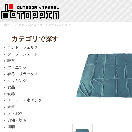
ホーム
/
オガワ ogawa グランドマット2727 3842
カテゴリで探す
テント・シェルター
タープ・シェード
設営
ファニチャー
寝る・リラックス
クッキング
食品
食器
クーラー・水タンク
水筒
火・燃料
刃物・切る
照明