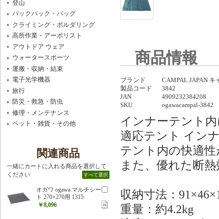
登山
バックパック・バッグ
クライミング・ボルダリング
高所作業・アーボリスト
アウトドア ウェア
商品情報
ウォータースポーツ
運搬・収納・結束
電子光学機器
ブランド
CAMPAL JAPAN
製品コード
3842
旅行
JAN
4909232384208
防災・救急・防虫
SKU
ogawacampal-3842
修理・メンテナンス
インナーテント内
ペット・雑貨・その他
適応テント イン
テント内の快適性
関連商品
また、優れた断熱
一緒にカートに入れる商品を選択して
ください
すべて選択
オガワ ogawa マルチシー
収納寸法：91×46×1
ト 270×270用 1315
￥8,096
重量：約4.2kg