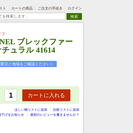
スト
カートの商品
ご注文の手続き
ログイン
検索
イフ
INEL ブレックファー
チュラル 41614
営業日と地域をご確認ください）
カートに入れる
|
ほしい物リストに追加
比較リストに追加
値下げをお知らせ
最初のレビューを書きませんか？