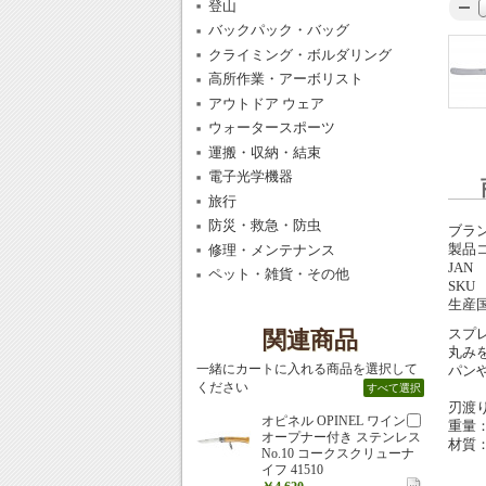
登山
バックパック・バッグ
クライミング・ボルダリング
高所作業・アーボリスト
アウトドア ウェア
ウォータースポーツ
運搬・収納・結束
電子光学機器
旅行
防災・救急・防虫
ブラ
製品
修理・メンテナンス
JAN
ペット・雑貨・その他
SKU
生産
スプ
関連商品
丸み
一緒にカートに入れる商品を選択して
パン
ください
すべて選択
刃渡り
オピネル OPINEL ワイン
重量：
オープナー付き ステンレス
材質：
No.10 コークスクリューナ
イフ 41510