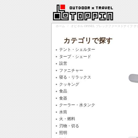
ホーム
/
オピネル OPINEL ブレックファーストナイフ ナチ
カテゴリで探す
テント・シェルター
タープ・シェード
設営
ファニチャー
寝る・リラックス
クッキング
食品
食器
クーラー・水タンク
水筒
火・燃料
刃物・切る
照明