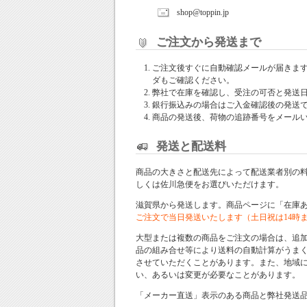
shop@toppin.jp
ご注文から発送まで
ご注文後すぐに自動確認メールが届きま
ダもご確認ください。
弊社で在庫を確認し、受注の可否と発送
銀行振込みの場合はご入金確認後の発送
商品の発送後、荷物の追跡番号をメール
発送と配送料
商品の大きさと配送先によって配送業者別の
しくは佐川急便をお選びいただけます。
滋賀県から発送します。商品ページに「在庫
ご注文で当日発送いたします（土日祝は14時
大型または複数の商品をご注文の場合は、追
品の組み合せ等により送料の自動計算がうま
させていただくことがあります。また、地域
い、あるいは変更が必要なことがあります。
「メーカー直送」表示のある商品と弊社発送