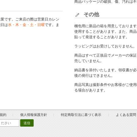
商品パッケージの破損、傷、汚れは不
その他
休業です。ご来店の際は
営業日カレン
能日は
水・木・金・土・日曜
です。ま
梱包用に新品の箱を用意しております
使用することがあります。また、商品
貼って発送することがあります。
ラッピングはお受けしておりません。
商品はすべて正規品でメーカーの保証
売していません。
納品書を添付いたします。領収書が必
後の発行はできません。
商品写真は撮影条件やお客様がご使用
る場合があります。
規約
個人情報保護方針
特定商取引法に基づく表示
よくある質問
送信