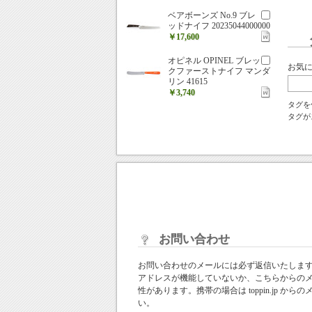
ベアボーンズ No.9 ブレ
ッドナイフ 20235044000000
￥17,600
オピネル OPINEL ブレッ
お気
クファーストナイフ マンダ
リン 41615
￥3,740
タグを
タグが
お問い合わせ
お問い合わせのメールには必ず返信いたしま
アドレスが機能していないか、こちらからの
性があります。携帯の場合は toppin.jp 
い。