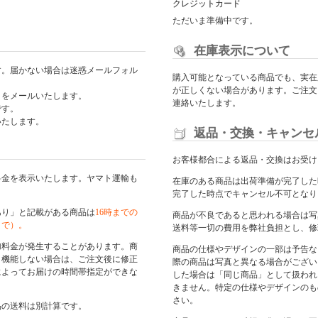
クレジットカード
ただいま準備中です。
在庫表示について
す。届かない場合は迷惑メールフォル
購入可能となっている商品でも、実在
が正しくない場合があります。ご注文
日をメールいたします。
連絡いたします。
です。
いたします。
返品・交換・キャンセ
お客様都合による返品・交換はお受け
料金を表示いたします。ヤマト運輸も
在庫のある商品は出荷準備が完了した
完了した時点でキャンセル不可となり
あり」と記載がある商品は
16時までの
商品が不良であると思われる場合は写
まで）。
送料等一切の費用を弊社負担とし、修
加料金が発生することがあります。商
商品の仕様やデザインの一部は予告な
く機能しない場合は、ご注文後に修正
際の商品は写真と異なる場合がござい
によってお届けの時間帯指定ができな
した場合は「同じ商品」として扱われ
きません。特定の仕様やデザインのも
さい。
品の送料は別計算です。