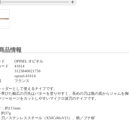
商品情報
ンド
OPINEL オピネル
コード
41614
3123840021756
opinel-41614
国
フランス
レッダーとして使えるナイフです。
を帯びた幅広の刃先はバターを塗りやすく、長めの刃は瓶の底からジャムを掬
やソーセージをカットしやすいマイクロ波刃のナイフです。
：約115mm
約37g
刃／ステンレススチール（X50CrMoV15）、柄／ブナ材