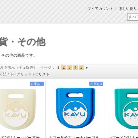
マイアカウント
ほしい物リ
貨・その他
、その他の商品です。
 50 を表示（全 245 件）
ページ：
1
2
3
4
5
方法：
グリッド
リスト
在庫あり
在庫あり
 KAVU キーカバー 蓄光
カブー KAVU キーカバー ブル
カブー KAVU キ