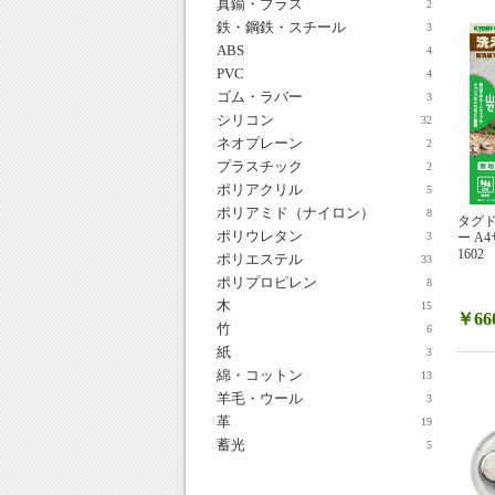
真鍮・ブラス
2
鉄・鋼鉄・スチール
3
ABS
4
PVC
4
ゴム・ラバー
3
シリコン
32
ネオプレーン
2
プラスチック
2
ポリアクリル
5
ポリアミド（ナイロン）
8
タグド
ポリウレタン
ー A4
3
1602
ポリエステル
33
ポリプロピレン
8
木
15
￥66
竹
6
紙
3
綿・コットン
13
羊毛・ウール
3
革
19
蓄光
5