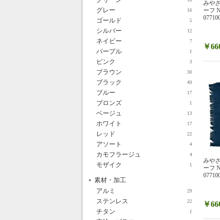
みやざ
グレー
ーフ 
16
07710
ゴールド
5
シルバー
12
ネイビー
7
￥66
パープル
1
ピンク
3
ブラウン
30
ブラック
49
ブルー
17
ブロンズ
1
ベージュ
13
ホワイト
17
レッド
22
アソート
4
カモフラージュ
4
みやざ
モザイク
1
ーフ N
07710
素材・加工
アルミ
29
ステンレス
22
￥66
チタン
1