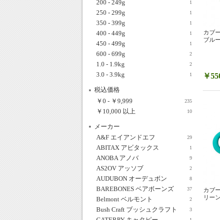
200 - 249g
1
250 - 299g
1
350 - 399g
1
カブー
400 - 449g
1
ブルー 
450 - 499g
1
600 - 699g
2
1.0 - 1.9kg
2
3.0 - 3.9kg
￥55
1
税込価格
￥0
-
￥9,999
235
￥10,000
以上
10
メーカー
A&F エイアンドエフ
29
ABITAX アビタックス
1
ANOBA アノバ
9
AS2OV アッソブ
2
AUDUBON オーデュボン
8
BAREBONES ベアボーンズ
37
カブー
リーン 
Belmont ベルモント
2
Bush Craft ブッシュクラフト
3
CATERPY キャタピー
1