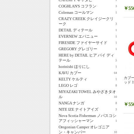
COGHLAN'S コフラン
3
￥55
Coleman コールマン
1
CRAZY CREEK クレイジークリ
ーク
3
DETAIL ディテール
1
EVERNEW エバニュー
1
FIRESIDE ファイヤーサイド
1
GREGORY グレゴリー
1
HERE by DETAIL ヒア バイ ディ
テール
5
horinishi ほりにし
1
KAVU カブー
64
カブー
KELTY ケルティ
1
ッド 19
LEGO レゴ
8
MIYAZAKI TOWEL みやざきタオ
ル
10
NANGA ナンガ
8
￥55
NITE IZE ナイトアイズ
3
Nova Scotia Fisherman ノバスコシ
アフィッシャーマン
1
Oregonian Camper オレゴニア
ン・キャンパー
10