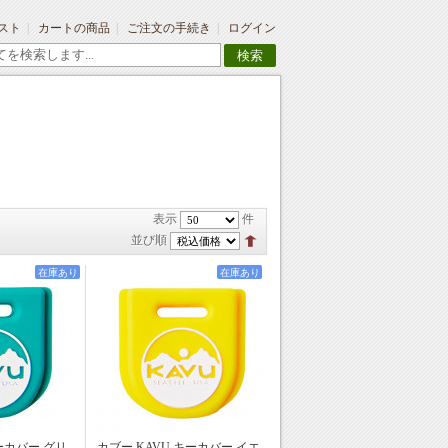
スト
カートの商品
ご注文の手続き
ログイン
検索
表示
件
並び順
在庫あり
在庫あり
ーカバー グリ
カブー KAVU キーカバー イエ