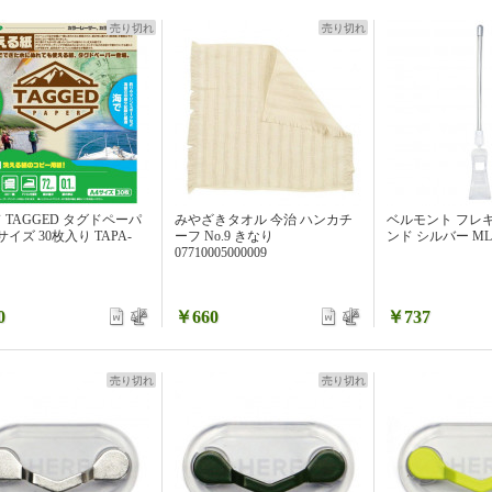
売り切れ
売り切れ
 TAGGED タグドペーパ
みやざきタオル 今治 ハンカチ
ベルモント フレ
サイズ 30枚入り TAPA-
ーフ No.9 きなり
ンド シルバー ML-
07710005000009
0
￥660
￥737
売り切れ
売り切れ