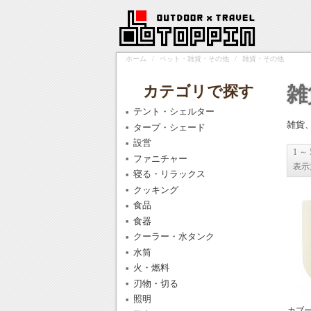
ホーム
/
ペット・雑貨・その他
/
雑貨・その他
カテゴリで探す
雑
テント・シェルター
雑貨
タープ・シェード
設営
1 ～
ファニチャー
表示
寝る・リラックス
クッキング
食品
食器
クーラー・水タンク
水筒
火・燃料
刃物・切る
照明
カブー