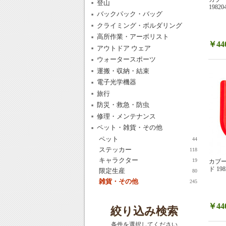
登山
19820
バックパック・バッグ
クライミング・ボルダリング
高所作業・アーボリスト
￥44
アウトドア ウェア
ウォータースポーツ
運搬・収納・結束
電子光学機器
旅行
防災・救急・防虫
修理・メンテナンス
ペット・雑貨・その他
ペット
44
ステッカー
118
キャラクター
19
カブー
ド 198
限定生産
80
雑貨・その他
245
￥44
絞り込み検索
条件を選択してください