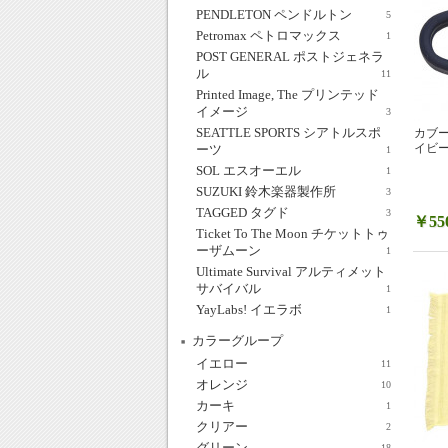
PENDLETON ペンドルトン
5
Petromax ペトロマックス
1
POST GENERAL ポストジェネラ
ル
11
Printed Image, The プリンテッド
イメージ
3
SEATTLE SPORTS シアトルスポ
カブー
イビー 
ーツ
1
SOL エスオーエル
1
SUZUKI 鈴木楽器製作所
3
TAGGED タグド
3
￥55
Ticket To The Moon チケットトゥ
ーザムーン
1
Ultimate Survival アルティメット
サバイバル
1
YayLabs! イエラボ
1
カラーグループ
イエロー
11
オレンジ
10
カーキ
1
クリアー
2
グリーン
18