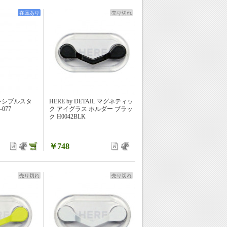
在庫あり
売り切れ
キシブルスタ
HERE by DETAIL マグネティッ
077
ク アイグラス ホルダー ブラッ
ク H0042BLK
￥748
売り切れ
売り切れ