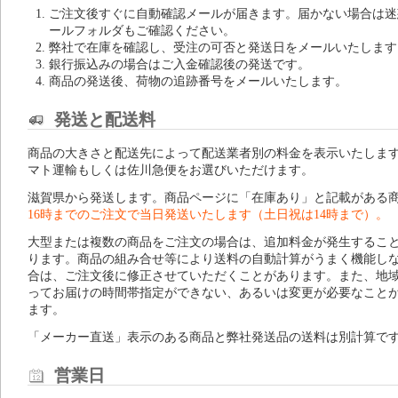
ご注文後すぐに自動確認メールが届きます。届かない場合は迷
ールフォルダもご確認ください。
弊社で在庫を確認し、受注の可否と発送日をメールいたします
銀行振込みの場合はご入金確認後の発送です。
商品の発送後、荷物の追跡番号をメールいたします。
発送と配送料
商品の大きさと配送先によって配送業者別の料金を表示いたしま
マト運輸もしくは佐川急便をお選びいただけます。
滋賀県から発送します。商品ページに「在庫あり」と記載がある
16時までのご注文で当日発送いたします（土日祝は14時まで）。
大型または複数の商品をご注文の場合は、追加料金が発生するこ
ります。商品の組み合せ等により送料の自動計算がうまく機能し
合は、ご注文後に修正させていただくことがあります。また、地
ってお届けの時間帯指定ができない、あるいは変更が必要なこと
ます。
「メーカー直送」表示のある商品と弊社発送品の送料は別計算で
営業日