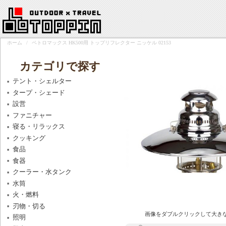
ホーム
/
ペトロマックス HK500用 トップリフレクター ニッケル 02153
カテゴリで探す
テント・シェルター
タープ・シェード
設営
ファニチャー
寝る・リラックス
クッキング
食品
食器
クーラー・水タンク
水筒
火・燃料
刃物・切る
画像をダブルクリックして大き
照明