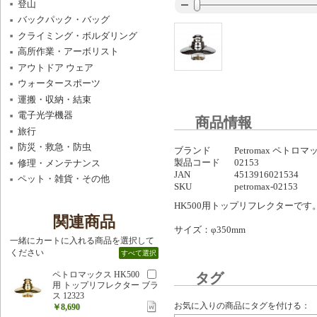
登山
バックパック・バッグ
クライミング・ボルダリング
高所作業・アーボリスト
アウトドア ウェア
ウォータースポーツ
運搬・収納・結束
電子光学機器
商品情報
旅行
防災・救急・防虫
ブランド
Petromax ペトロ
製品コード
02153
修理・メンテナンス
JAN
4513916021534
ペット・雑貨・その他
SKU
petromax-02153
HK500用トップリフレクターです
関連商品
サイズ：φ350mm
一緒にカートに入れる商品を選択して
ください
すべて選択
ペトロマックス HK500
タグ
用 トップリフレクター ブラ
ス 12323
お気に入りの商品にタグを付ける：
￥8,690