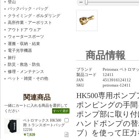
登山
バックパック・バッグ
クライミング・ボルダリング
高所作業・アーボリスト
アウトドア ウェア
ウォータースポーツ
運搬・収納・結束
電子光学機器
商品情報
旅行
防災・救急・防虫
ブランド
Petromax ペトロ
修理・メンテナンス
製品コード
12411
ペット・雑貨・その他
JAN
4513916124112
SKU
petromax-12411
HK500専用ポン
関連商品
ポンピングの手間
一緒にカートに入れる商品を選択して
ください
すべて選択
ポンプ部に取り付
ペトロマックス HK500
ハンドポンプの替
用 トランスポートバッグ
12216
ブ）を使って圧力
￥7,920