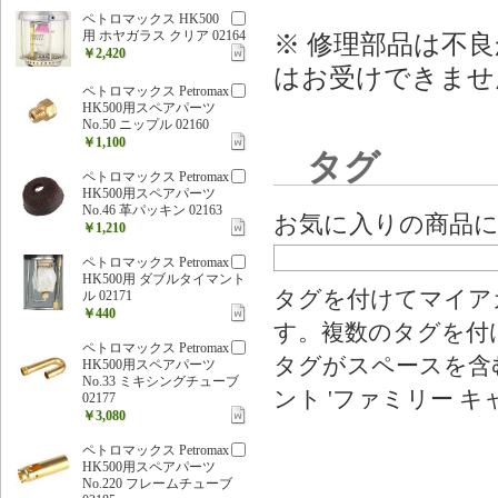
ペトロマックス HK500
用 ホヤガラス クリア 02164
※ 修理部品は不
￥2,420
はお受けできませ
ペトロマックス Petromax
HK500用スペアパーツ
No.50 ニップル 02160
￥1,100
タグ
ペトロマックス Petromax
HK500用スペアパーツ
No.46 革パッキン 02163
お気に入りの商品
￥1,210
ペトロマックス Petromax
HK500用 ダブルタイマント
タグを付けてマイア
ル 02171
￥440
す。複数のタグを付
ペトロマックス Petromax
タグがスペースを含む
HK500用スペアパーツ
No.33 ミキシングチューブ
ント 'ファミリー キ
02177
￥3,080
ペトロマックス Petromax
HK500用スペアパーツ
No.220 フレームチューブ