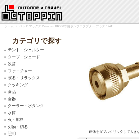
ホーム
/
ペトロマックス Petromax HK500専用ポンプアダプター ブラス 12411
カテゴリで探す
テント・シェルター
タープ・シェード
設営
ファニチャー
寝る・リラックス
クッキング
食品
食器
クーラー・水タンク
水筒
火・燃料
刃物・切る
画像をダブルクリックして大き
照明