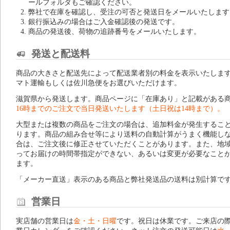
ールフォルダもご確認ください。
弊社で在庫を確認し、受注の可否と発送日をメールいたします
銀行振込みの場合はご入金確認後の発送です。
商品の発送後、荷物の追跡番号をメールいたします。
発送と配送料
商品の大きさと配送先によって配送業者別の料金を表示いたしま
マト運輸もしくは佐川急便をお選びいただけます。
滋賀県から発送します。商品ページに「在庫あり」と記載がある
16時までのご注文で当日発送いたします（土日祝は14時まで）。
大型または複数の商品をご注文の場合は、追加料金が発生するこ
ります。商品の組み合せ等により送料の自動計算がうまく機能し
合は、ご注文後に修正させていただくことがあります。また、地
ってお届けの時間帯指定ができない、あるいは変更が必要なこと
ます。
「メーカー直送」表示のある商品と弊社発送品の送料は別計算で
営業日
実店舗の営業日は
金・土・日曜
です。祝日は休業です。ご来店の