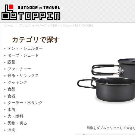
ホーム
/
プリムス イージークックNS・ソロセットM P-CK-K202
カテゴリで探す
テント・シェルター
タープ・シェード
設営
ファニチャー
寝る・リラックス
クッキング
食品
食器
クーラー・水タンク
水筒
火・燃料
刃物・切る
画像をダブルクリックして大き
照明