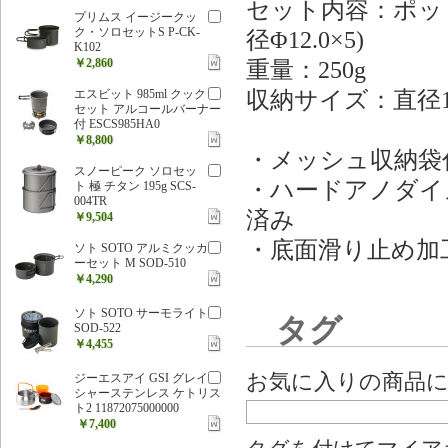
セット内容：ポット(9
プリムス イージークッ
ク・ソロセットS P-CK-
径Φ12.0×5)
K102
￥2,860
重量：250g
収納サイズ：直径12.
エスビット 985ml クック
セット アルコールバーナー
付 ESCS985HA0
￥8,800
・メッシュ収納袋
スノーピーク ソロセッ
・ハードアノダイ
ト 極 チタン 195g SCS-
004TR
済み
￥9,504
・底面滑り止め加
ソト SOTO アルミクッカ
ーセット M SOD-510
￥4,290
ソト SOTO サーモライト
タグ
SOD-522
￥4,455
お気に入りの商品
ジーエスアイ GSI グレイ
シャーステンレス ケトリス
ト2 11872075000000
￥7,400