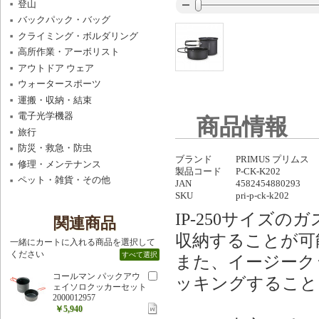
登山
バックパック・バッグ
クライミング・ボルダリング
高所作業・アーボリスト
アウトドア ウェア
ウォータースポーツ
運搬・収納・結束
電子光学機器
商品情報
旅行
防災・救急・防虫
ブランド
PRIMUS プリムス
修理・メンテナンス
製品コード
P-CK-K202
ペット・雑貨・その他
JAN
4582454880293
SKU
pri-p-ck-k202
IP-250サイズ
関連商品
収納することが可
一緒にカートに入れる商品を選択して
ください
すべて選択
また、イージーク
コールマン パックアウ
ッキングすること
ェイソロクッカーセット
2000012957
￥5,940