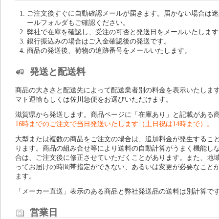
ご注文後すぐに自動確認メールが届きます。届かない場合は迷
ールフォルダもご確認ください。
弊社で在庫を確認し、受注の可否と発送日をメールいたします
銀行振込みの場合はご入金確認後の発送です。
商品の発送後、荷物の追跡番号をメールいたします。
発送と配送料
商品の大きさと配送先によって配送業者別の料金を表示いたしま
マト運輸もしくは佐川急便をお選びいただけます。
滋賀県から発送します。商品ページに「在庫あり」と記載がある
16時までのご注文で当日発送いたします（土日祝は14時まで）。
大型または複数の商品をご注文の場合は、追加料金が発生するこ
ります。商品の組み合せ等により送料の自動計算がうまく機能し
合は、ご注文後に修正させていただくことがあります。また、地
ってお届けの時間帯指定ができない、あるいは変更が必要なこと
ます。
「メーカー直送」表示のある商品と弊社発送品の送料は別計算で
営業日