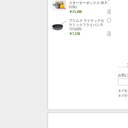
スターターボックス III P-
STB3
￥15,180
プリムス ライテックセ
ラミックフライパン P-
737420N
￥7,150
お気
タグを
タグが