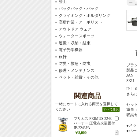
登山
バックパック・バッグ
クライミング・ボルダリング
高所作業・アーボリスト
アウトドア ウェア
ウォータースポーツ
運搬・収納・結束
電子光学機器
旅行
防災・救急・防虫
ブラ
製品
修理・メンテナンス
JAN
ペット・雑貨・その他
SKU
IP-
さら
関連商品
一緒にカートに入れる商品を選択して
セット
ください
重量：
すべて選択
収納サイ
プリムス PRIMUS 2243
バーナー 圧電点火装置付
●メ
IP-2243PA
●ハ
￥8,000