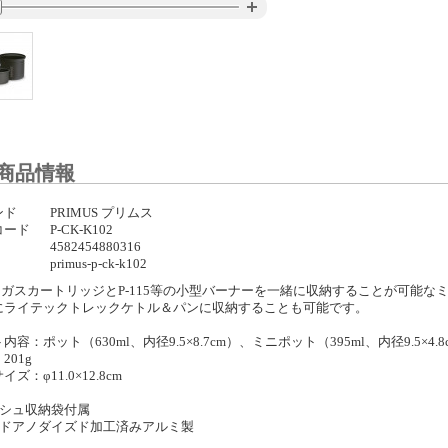
商品情報
ンド
PRIMUS プリムス
コード
P-CK-K102
4582454880316
primus-p-ck-k102
110ガスカートリッジとP-115等の小型バーナーを一緒に収納することが可能
にライテックトレックケトル＆パンに収納することも可能です。
内容：ポット（630ml、内径9.5×8.7cm）、ミニポット（395ml、内径9.5×4.8
201g
ズ：φ11.0×12.8cm
ッシュ収納袋付属
ードアノダイズド加工済みアルミ製