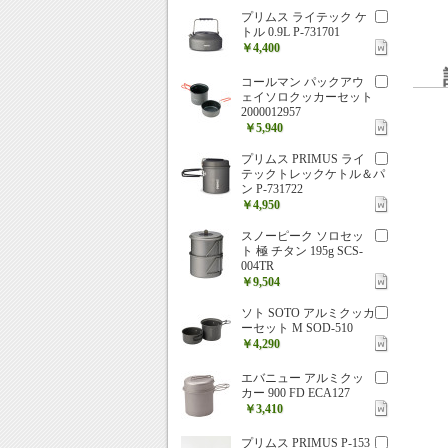
プリムス ライテック ケ
トル 0.9L P-731701
￥4,400
コールマン パックアウ
ェイソロクッカーセット
2000012957
￥5,940
プリムス PRIMUS ライ
テックトレックケトル＆パ
ン P-731722
￥4,950
スノーピーク ソロセッ
ト 極 チタン 195g SCS-
004TR
￥9,504
ソト SOTO アルミクッカ
ーセット M SOD-510
￥4,290
エバニュー アルミクッ
カー 900 FD ECA127
￥3,410
プリムス PRIMUS P-153