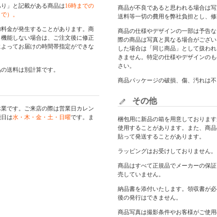
あり」と記載がある商品は
16時までの
商品が不良であると思われる場合は写
まで）。
送料等一切の費用を弊社負担とし、修
加料金が発生することがあります。商
商品の仕様やデザインの一部は予告な
く機能しない場合は、ご注文後に修正
際の商品は写真と異なる場合がござい
によってお届けの時間帯指定ができな
した場合は「同じ商品」として扱われ
きません。特定の仕様やデザインのも
さい。
品の送料は別計算です。
商品パッケージの破損、傷、汚れは不
その他
休業です。ご来店の際は
営業日カレン
能日は
水・木・金・土・日曜
です。ま
梱包用に新品の箱を用意しております
使用することがあります。また、商品
貼って発送することがあります。
ラッピングはお受けしておりません。
商品はすべて正規品でメーカーの保証
売していません。
納品書を添付いたします。領収書が必
後の発行はできません。
商品写真は撮影条件やお客様がご使用