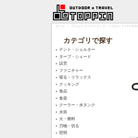
ホーム
/
プリムス イージークック・ソロセットS P-CK-K1
カテゴリで探す
テント・シェルター
タープ・シェード
設営
ファニチャー
寝る・リラックス
クッキング
食品
食器
クーラー・水タンク
水筒
火・燃料
刃物・切る
照明