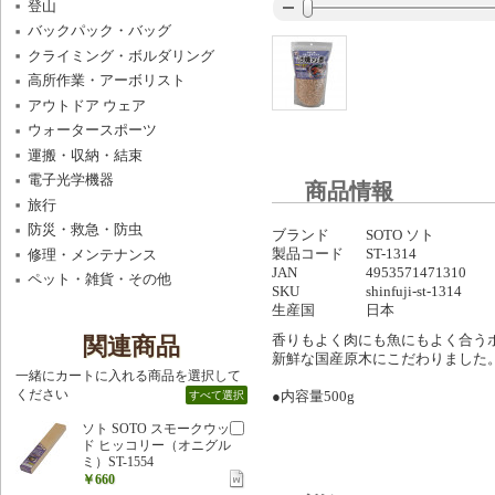
登山
バックパック・バッグ
クライミング・ボルダリング
高所作業・アーボリスト
アウトドア ウェア
ウォータースポーツ
運搬・収納・結束
電子光学機器
商品情報
旅行
防災・救急・防虫
ブランド
SOTO ソト
製品コード
ST-1314
修理・メンテナンス
JAN
4953571471310
ペット・雑貨・その他
SKU
shinfuji-st-1314
生産国
日本
香りもよく肉にも魚にもよく合う
関連商品
新鮮な国産原木にこだわりました
一緒にカートに入れる商品を選択して
ください
●内容量500g
すべて選択
ソト SOTO スモークウッ
ド ヒッコリー（オニグル
ミ）ST-1554
￥660