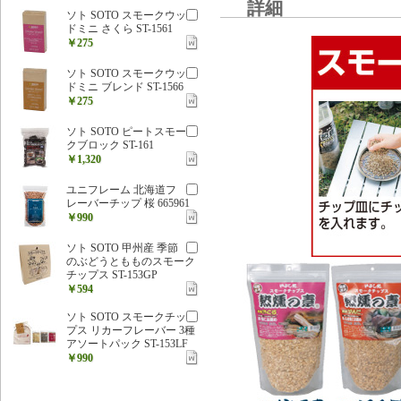
詳細
ソト SOTO スモークウッ
ドミニ さくら ST-1561
￥275
ソト SOTO スモークウッ
ドミニ ブレンド ST-1566
￥275
ソト SOTO ピートスモー
クブロック ST-161
￥1,320
ユニフレーム 北海道フ
レーバーチップ 桜 665961
￥990
ソト SOTO 甲州産 季節
のぶどうともものスモーク
チップス ST-153GP
￥594
ソト SOTO スモークチッ
プス リカーフレーバー 3種
アソートパック ST-153LF
￥990