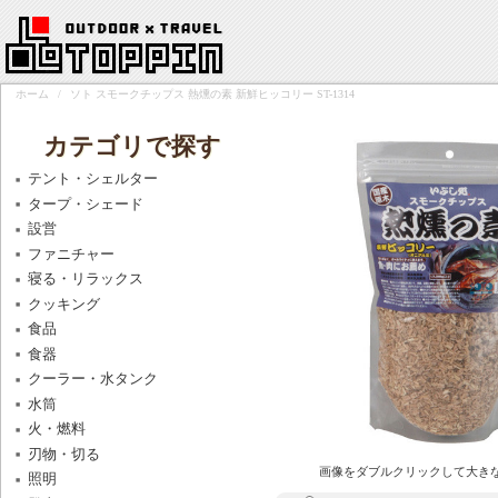
ホーム
/
ソト スモークチップス 熱燻の素 新鮮ヒッコリー ST-1314
カテゴリで探す
テント・シェルター
タープ・シェード
設営
ファニチャー
寝る・リラックス
クッキング
食品
食器
クーラー・水タンク
水筒
火・燃料
刃物・切る
画像をダブルクリックして大き
照明