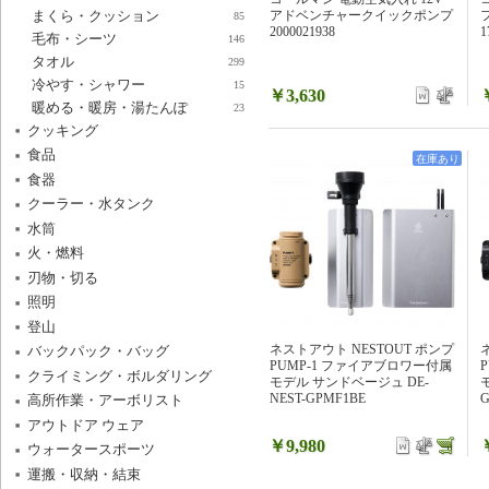
まくら・クッション
アドベンチャークイックポンプ
85
2000021938
1
毛布・シーツ
146
タオル
299
冷やす・シャワー
15
￥3,630
暖める・暖房・湯たんぽ
23
クッキング
食品
在庫あり
食器
クーラー・水タンク
水筒
火・燃料
刃物・切る
照明
登山
ネストアウト NESTOUT ポンプ
バックパック・バッグ
PUMP-1 ファイアブロワー付属
クライミング・ボルダリング
モデル サンドベージュ DE-
NEST-GPMF1BE
高所作業・アーボリスト
アウトドア ウェア
￥9,980
ウォータースポーツ
運搬・収納・結束