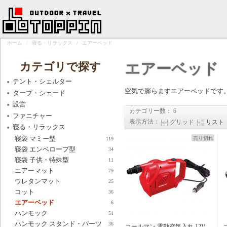
ホーム
/
寝る・リラックス
/
エアーベッド
カテゴリで探す
エアーベッド
テント・シェルター
空気で膨らますエアーベッドです
タープ・シェード
設営
カテゴリー数： 6
ファニチャー
表示方法：
グリッド
リスト
寝る・リラックス
寝袋 マミー型
119
売り切れ
寝袋 エンベロープ型
34
寝袋 子供・特殊型
11
エアーマット
79
ウレタンマット
25
コット
36
エアーベッド
6
ハンモック
51
ハンモック スタンド・パーツ
36
コールマン 電動空気入れ 12V