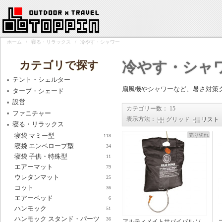
ホーム
/
寝る・リラックス
/
冷やす・シャワー
カテゴリで探す
冷やす・シャ
テント・シェルター
扇風機やシャワーなど、暑さ対策
タープ・シェード
設営
カテゴリー数： 15
ファニチャー
表示方法：
グリッド
リスト
寝る・リラックス
寝袋 マミー型
118
売り切れ
寝袋 エンベロープ型
34
寝袋 子供・特殊型
11
エアーマット
79
ウレタンマット
25
コット
36
エアーベッド
6
ハンモック
51
ハンモック スタンド・パーツ
36
アルティメイトサバイバル ソ