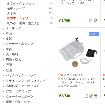
まくら・クッション
ーラーシャワー 12820
シ
85
毛布・シーツ
145
タオル
299
冷やす・シャワー
15
￥1,760
暖める・暖房・湯たんぽ
23
クッキング
食品
在庫あり
食器
クーラー・水タンク
水筒
火・燃料
刃物・切る
照明
登山
ミグラトレイル
バックパック・バッグ
NEW
N
MIGRATRAIL フィットシャワ
クライミング・ボルダリング
ー ウォーターキャリーキット
コヨーテ G7555
高所作業・アーボリスト
アウトドア ウェア
￥3,740
ウォータースポーツ
運搬・収納・結束