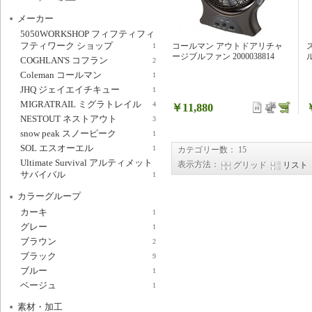
メーカー
5050WORKSHOP フィフティフィ
フティワーク ショップ
コールマン アウトドアリチャ
1
ージブルファン 2000038814
COGHLAN'S コフラン
2
Coleman コールマン
1
JHQ ジェイエイチキュー
1
MIGRATRAIL ミグラトレイル
4
￥11,880
NESTOUT ネストアウト
3
snow peak スノーピーク
1
SOL エスオーエル
1
カテゴリー数： 15
Ultimate Survival アルティメット
表示方法：
グリッド
リスト
サバイバル
1
カラーグループ
カーキ
1
グレー
1
ブラウン
2
ブラック
9
ブルー
1
ベージュ
1
素材・加工