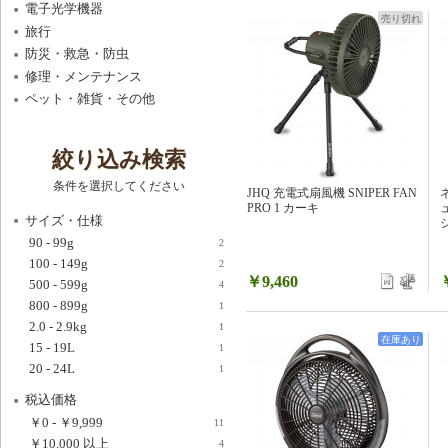
電子光学機器
売り切れ
旅行
防災・救急・防虫
修理・メンテナンス
ペット・雑貨・その他
絞り込み検索
条件を選択してください
JHQ 充電式扇風機 SNIPER FAN
PRO 1 カーキ
サイズ・仕様
ジ
90 - 99g
2
100 - 149g
2
￥9,460
500 - 599g
4
800 - 899g
1
2.0 - 2.9kg
1
在庫あり
15 - 19L
1
20 - 24L
1
税込価格
￥0
-
￥9,999
11
￥10,000
以上
4