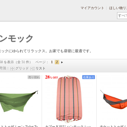
マイアカウント
ほしい物リ
ンモック
モックにゆられてリラックス。お家でも昼寝に最適です。
 50 を表示（全 51 件）
ページ：
1
2
方法：
グリッド
リスト
28
売り切れ
在庫あり
% OFF
トゥザムーン Ticket To
カブー KAVU ハンモック レッ
チケットトゥザムーン 