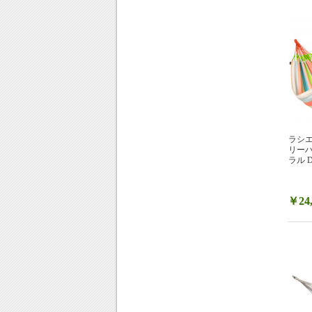
ラシエス
リーハ
ラル D
￥24,