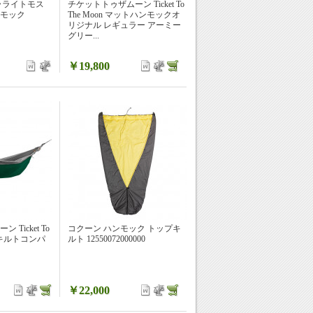
ラライトモス
チケットトゥザムーン Ticket To
モック
The Moon マットハンモックオ
リジナル レギュラー アーミー
グリー...
￥19,800
Ticket To
コクーン ハンモック トップキ
ーンキルトコンパ
ルト 12550072000000
￥22,000