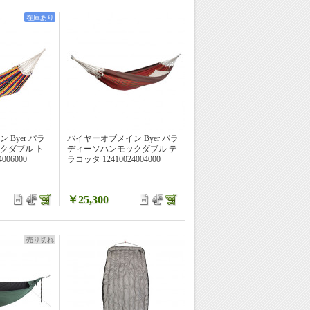
在庫あり
Byer パラ
バイヤーオブメイン Byer パラ
クダブル ト
ディーソハンモックダブル テ
006000
ラコッタ 12410024004000
￥25,300
売り切れ