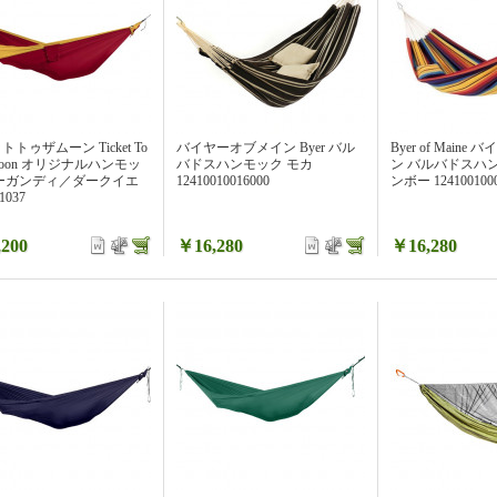
トゥザムーン Ticket To
バイヤーオブメイン Byer バル
Byer of Main
 Moon オリジナルハンモッ
バドスハンモック モカ
ン バルバドスハ
バーガンディ／ダークイエ
12410010016000
ンボー 1241001000
1037
200
￥16,280
￥16,280