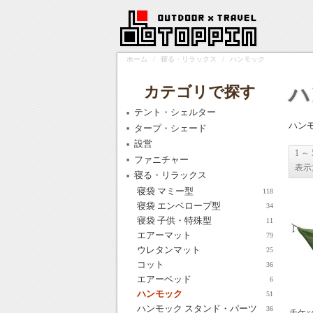
ホーム
/
寝る・リラックス
/
ハンモック
カテゴリで探す
ハ
テント・シェルター
ハン
タープ・シェード
設営
1 ～
ファニチャー
表示
寝る・リラックス
寝袋 マミー型
118
寝袋 エンベロープ型
34
寝袋 子供・特殊型
11
エアーマット
79
ウレタンマット
25
コット
36
エアーベッド
6
ハンモック
51
ハンモック スタンド・パーツ
36
チケット