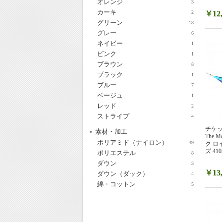
オレンジ
3
カーキ
2
￥12,
グリーン
18
グレー
6
ネイビー
1
ピンク
1
ブラウン
8
ブラック
1
ブルー
7
ベージュ
1
レッド
2
ストライプ
4
チケット
素材・加工
The
ポリアミド（ナイロン）
39
ク 
ズ 410
ポリエステル
8
ダウン
3
￥13,
ダウン（ダック）
4
綿・コットン
5