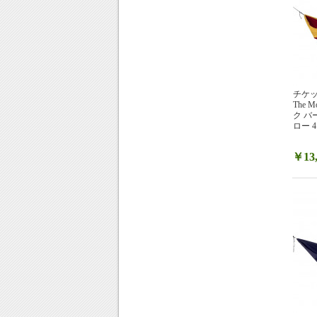
チケット
The
ク 
ロー 4
￥13,