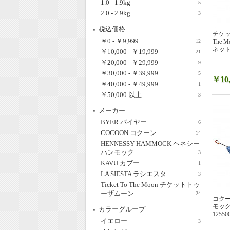
1.0 - 1.9kg
5
2.0 - 2.9kg
3
税込価格
チケット
￥0
-
￥9,999
12
The
ネット 
￥10,000
-
￥19,999
21
￥20,000
-
￥29,999
9
￥30,000
-
￥39,999
5
￥10,
￥40,000
-
￥49,999
1
￥50,000
以上
3
メーカー
BYER バイヤー
6
COCOON コクーン
14
HENNESSY HAMMOCK ヘネシー
ハンモック
3
KAVU カブー
1
LA SIESTA ラシエスタ
3
Ticket To The Moon チケットトゥ
ーザムーン
24
コク
モック
カラーグループ
12550
イエロー
3