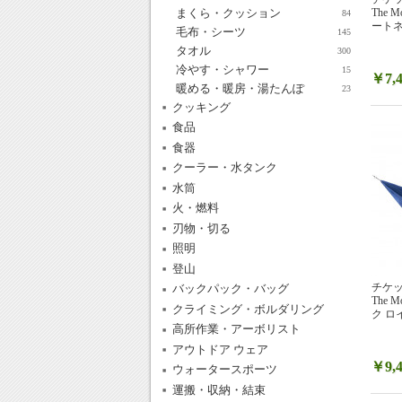
まくら・クッション
The
84
ートネ
毛布・シーツ
145
タオル
300
冷やす・シャワー
15
￥7,4
暖める・暖房・湯たんぽ
23
クッキング
食品
食器
クーラー・水タンク
水筒
火・燃料
刃物・切る
照明
登山
チケット
バックパック・バッグ
The
クライミング・ボルダリング
ク ロ
高所作業・アーボリスト
アウトドア ウェア
￥9,4
ウォータースポーツ
運搬・収納・結束