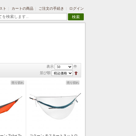
スト
カートの商品
ご注文の手続き
ログイン
検索
表示
件
並び順
売り切れ
売り切れ
Ticket To
コクーン モスキートネットウ