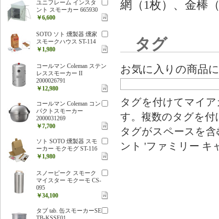
網（1枚）、金棒（
ユニフレーム インスタ
ント スモーカー 665930
￥6,600
SOTO ソト 燻製器 燻家
タグ
スモークハウス ST-114
￥1,980
コールマン Coleman ステン
お気に入りの商品
レススモーカー II
2000026791
￥12,980
タグを付けてマイア
コールマン Coleman コン
パクトスモーカー
す。複数のタグを付
2000031269
￥7,700
タグがスペースを含む
ソト SOTO 燻製器 スモ
ント 'ファミリー キ
ーカー モクモグ ST-116
￥1,980
スノーピーク スモーク
マイスター モクーモ CS-
095
￥34,100
タブ tab. 缶スモーカーSE
TB-KSSE01