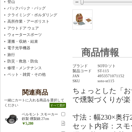
登山
バックパック・バッグ
クライミング・ボルダリング
高所作業・アーボリスト
アウトドア ウェア
ウォータースポーツ
運搬・収納・結束
電子光学機器
商品情報
旅行
防災・救急・防虫
ブランド
SOTO ソト
修理・メンテナンス
製品コード
ST-115
ペット・雑貨・その他
JAN
4953571071152
SKU
soto-st115
ちょっとした「お
関連商品
で燻製づくりが楽
一緒にカートに入れる商品を選択して
ください
すべて選択
ベルモント スモーカー
寸法：幅230×奥行2
鉄製 燻製鍋 27cm
￥5,280
セット内容：スモ