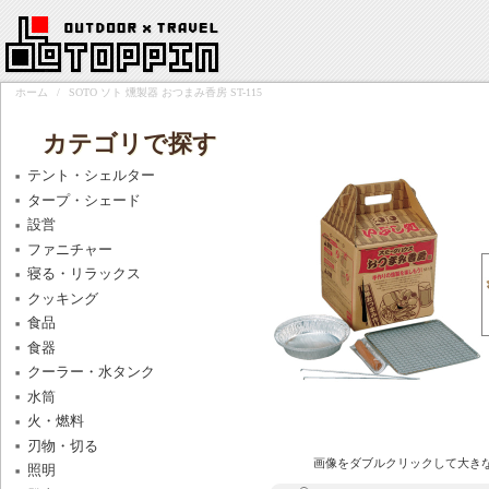
ホーム
/
SOTO ソト 燻製器 おつまみ香房 ST-115
カテゴリで探す
テント・シェルター
タープ・シェード
設営
ファニチャー
寝る・リラックス
クッキング
食品
食器
クーラー・水タンク
水筒
火・燃料
刃物・切る
画像をダブルクリックして大き
照明