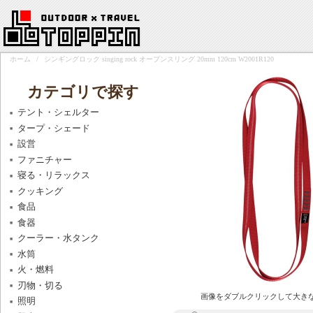
ホーム
/
シンギングロック singing rock オープンスリング 20mm 120cm W2001R120
カテゴリで探す
テント・シェルター
タープ・シェード
設営
ファニチャー
寝る・リラックス
クッキング
食品
食器
クーラー・水タンク
水筒
火・燃料
刃物・切る
画像をダブルクリックして大き
照明