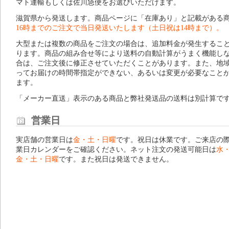
マト運輸もしくは佐川急便をお選びいただけます。
滋賀県から発送します。商品ページに「在庫あり」と記載がある
16時までのご注文で当日発送いたします（土日祝は14時まで）。
大型または複数の商品をご注文の場合は、追加料金が発生するこ
ります。商品の組み合せ等により送料の自動計算がうまく機能し
合は、ご注文後に修正させていただくことがあります。また、地
ってお届けの時間帯指定ができない、あるいは変更が必要なこと
ます。
「メーカー直送」表示のある商品と弊社発送品の送料は別計算で
営業日
実店舗の営業日は
金・土・日曜
です。祝日は休業です。ご来店の
業日カレンダー
をご確認ください。ネット注文の発送可能日は
水
金・土・日曜
です。また祝日は発送できません。