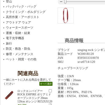
登山
バックパック・バッグ
クライミング・ボルダリング
高所作業・アーボリスト
アウトドア ウェア
ウォータースポーツ
運搬・収納・結束
電子光学機器
商品情報
旅行
防災・救急・防虫
ブランド
singing rock シ
製品コード
W2001R120
修理・メンテナンス
JAN
8595033310070
ペット・雑貨・その他
SKU
sr-sr0714-120
チューブラースリング
関連商品
強度：22kN
一緒にカートに入れる商品を選択して
テープ幅：20mm
ください
仕様長：120cm
すべて選択
重量：105g
ロックエンパイアー
素材：PES 99%、PAD 1%
ROCK EMPIRE ポリアミド
規格：EN354、EN566、EN795B、
オープンスリング 20mm
120cm オレンジ RE52XX120