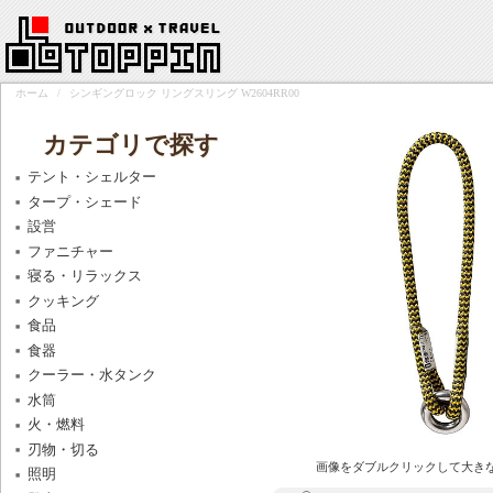
ホーム
/
シンギングロック リングスリング W2604RR00
カテゴリで探す
テント・シェルター
タープ・シェード
設営
ファニチャー
寝る・リラックス
クッキング
食品
食器
クーラー・水タンク
水筒
火・燃料
刃物・切る
画像をダブルクリックして大き
照明