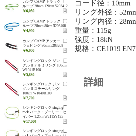
コード径：10mm
カンプ CAMP トラック
ループ 28mm 120cm 5203412
リング外径：52m
￥6,050
リング内径：28m
カンプ CAMP トラック
ループ 28mm 80cm 5203408
重量：115g
￥4,950
強度：18kN
カンプ CAMP アンカー
ウェビング 80cm 5203208
規格：CE1019 EN7
￥6,050
シンギングロック ジン
グル II アルミリング 100cm
W1041R100
￥5,830
詳細
シンギングロック ジン
グル II スチールリング
100cm W1040R100
￥7,700
シンギングロック singing
rock バーク・プーリー・セ
イバー 1.25m W2115Y125
￥17,600
シンギングロック singing
rock バーク・プーリー・セ