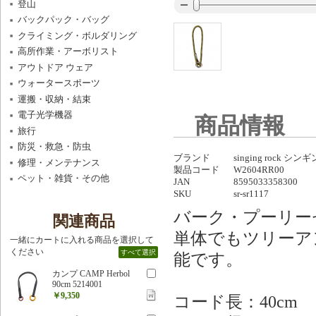
登山
バックパック・バッグ
クライミング・ボルダリング
高所作業・アーボリスト
アウトドア ウェア
ウォータースポーツ
運搬・収納・結束
電子光学機器
商品情報
旅行
防災・救急・防虫
ブランド
singing rock シ
修理・メンテナンス
製品コード
W2604RR00
ペット・雑貨・その他
JAN
8595033358300
SKU
sr-sr1117
バーク・プーリー
関連商品
単体でもツリーア
一緒にカートに入れる商品を選択して
ください
すべて選択
能です。
カンプ CAMP Herbol
90cm 5214001
￥9,350
コード長：40cm