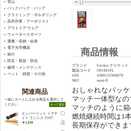
登山
バックパック・バッグ
クライミング・ボルダリング
高所作業・アーボリスト
アウトドア ウェア
ウォータースポーツ
運搬・収納・結束
電子光学機器
商品情報
旅行
防災・救急・防虫
ブランド
Cricket クリケット
修理・メンテナンス
製品コード
OS1901FL
ペット・雑貨・その他
JAN
4580131960078
SKU
sumi-fl
おしゃれなパッケ
関連商品
マッチ一体型なの
一緒にカートに入れる商品を選択して
ください
すべて選択
マッチのように箱
エンバーリット イグナ
燃焼継続時間は1本
イト ランシス 15107
￥1,650
長期保存ができま