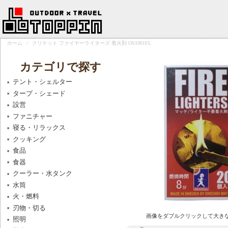
ホーム
/
クリケット ファイヤーライターズ 着火剤 OS1901FL
カテゴリで探す
テント・シェルター
タープ・シェード
設営
ファニチャー
寝る・リラックス
クッキング
食品
食器
クーラー・水タンク
水筒
火・燃料
刃物・切る
画像をダブルクリックして大き
照明