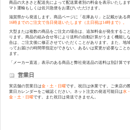
商品の大きさと配送先によって配送業者別の料金を表示いたしま
マト運輸もしくは佐川急便をお選びいただけます。
滋賀県から発送します。商品ページに「在庫あり」と記載がある
16時までのご注文で当日発送いたします（土日祝は14時まで）。
大型または複数の商品をご注文の場合は、追加料金が発生するこ
ります。商品の組み合せ等により送料の自動計算がうまく機能し
合は、ご注文後に修正させていただくことがあります。また、地
ってお届けの時間帯指定ができない、あるいは変更が必要なこと
ます。
「メーカー直送」表示のある商品と弊社発送品の送料は別計算で
営業日
実店舗の営業日は
金・土・日曜
です。祝日は休業です。ご来店の
業日カレンダー
をご確認ください。ネット注文の発送可能日は
水
金・土・日曜
です。また祝日は発送できません。