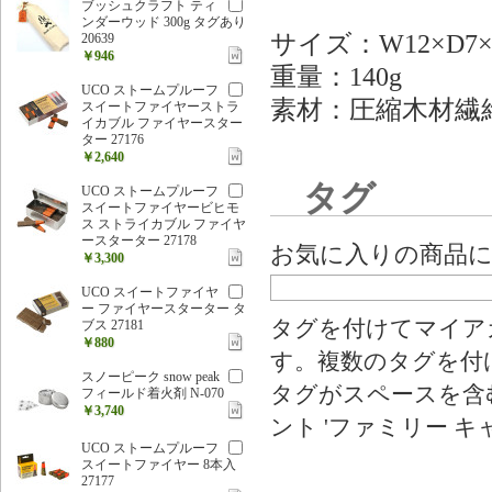
ブッシュクラフト ティ
ンダーウッド 300g タグあり
サイズ：W12×D7×
20639
￥946
重量：140g
UCO ストームプルーフ
素材：圧縮木材繊
スイートファイヤーストラ
イカブル ファイヤースター
ター 27176
￥2,640
タグ
UCO ストームプルーフ
スイートファイヤービヒモ
ス ストライカブル ファイヤ
ースターター 27178
お気に入りの商品
￥3,300
UCO スイートファイヤ
ー ファイヤースターター タ
タグを付けてマイア
ブス 27181
￥880
す。複数のタグを付
スノーピーク snow peak
タグがスペースを含む
フィールド着火剤 N-070
￥3,740
ント 'ファミリー キ
UCO ストームプルーフ
スイートファイヤー 8本入
27177