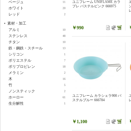
ベージュ
ユニフレーム UNIFLAME カラ
11
プレ パステルピンク 666975
ホワイト
20
レ
レッド
2
素材・加工
￥990
アルミ
10
ステンレス
48
チタン
10
鉄・鋼鉄・スチール
13
シリコン
1
ポリエステル
7
ポリプロピレン
18
メラミン
2
木
16
竹
5
ノンスティック
2
ユニフレーム カラシェラ900 パ
ホーロー
61
ステルブルー 666784
レ
生分解性
1
￥1,100