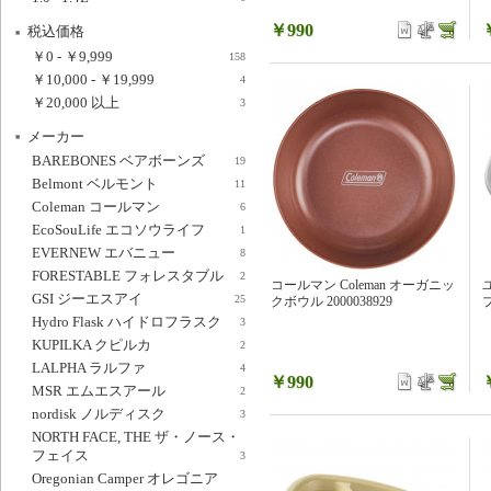
￥990
税込価格
￥0
-
￥9,999
158
￥10,000
-
￥19,999
4
￥20,000
以上
3
メーカー
BAREBONES ベアボーンズ
19
Belmont ベルモント
11
Coleman コールマン
6
EcoSouLife エコソウライフ
1
EVERNEW エバニュー
8
FORESTABLE フォレスタブル
2
コールマン Coleman オーガニッ
GSI ジーエスアイ
25
クボウル 2000038929
プ
Hydro Flask ハイドロフラスク
3
KUPILKA クピルカ
2
LALPHA ラルファ
4
￥990
MSR エムエスアール
2
nordisk ノルディスク
3
NORTH FACE, THE ザ・ノース・
フェイス
3
Oregonian Camper オレゴニア