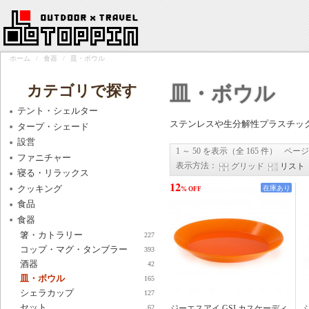
ホーム
/
食器
/
皿・ボウル
カテゴリで探す
皿・ボウル
テント・シェルター
ステンレスや生分解性プラスチッ
タープ・シェード
設営
1 ～ 50 を表示（全 165 件）
ページ
ファニチャー
表示方法：
グリッド
リスト
寝る・リラックス
12
クッキング
在庫あり
% OFF
食品
食器
箸・カトラリー
227
コップ・マグ・タンブラー
393
酒器
42
皿・ボウル
165
シェラカップ
127
セット
ジーエスアイ GSI カスケーディ
62