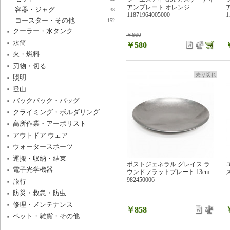
アンプレート オレンジ
容器・ジャグ
38
11871964005000
1
コースター・その他
152
クーラー・水タンク
￥660
水筒
￥580
火・燃料
刃物・切る
売り切れ
照明
登山
バックパック・バッグ
クライミング・ボルダリング
高所作業・アーボリスト
アウトドア ウェア
ウォータースポーツ
運搬・収納・結束
ポストジェネラル グレイス ラ
電子光学機器
ウンドフラットプレート 13cm
982450006
旅行
防災・救急・防虫
修理・メンテナンス
￥858
ペット・雑貨・その他