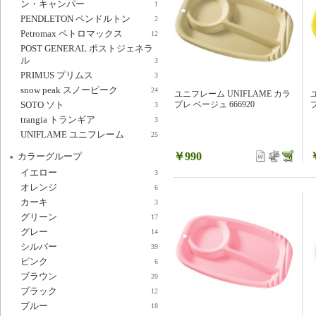
ン・キャンパー
1
PENDLETON ペンドルトン
2
Petromax ペトロマックス
12
POST GENERAL ポストジェネラ
ル
3
PRIMUS プリムス
3
snow peak スノーピーク
24
ユニフレーム UNIFLAME カラ
プレ ベージュ 666920
SOTO ソト
3
trangia トランギア
3
UNIFLAME ユニフレーム
25
￥990
カラーグループ
イエロー
3
オレンジ
6
カーキ
3
グリーン
17
グレー
14
シルバー
39
ピンク
6
ブラウン
20
ブラック
12
ブルー
18