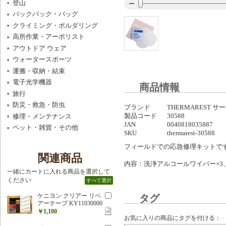
登山
バックパック・バッグ
クライミング・ボルダリング
高所作業・アーボリスト
アウトドア ウェア
ウォータースポーツ
運搬・収納・結束
電子光学機器
商品情報
旅行
防災・救急・防虫
ブランド
THERMAREST 
製品コード
30588
修理・メンテナンス
JAN
0040818035887
ペット・雑貨・その他
SKU
thermarest-30588
フィールドでの応急修理キットで
関連商品
内容：洗浄アルコールワイパー×3
一緒にカートに入れる商品を選択して
ください
すべて選択
ケニヨン クリアー リペ
タグ
アーテープ KY11030000
￥1,100
お気に入りの商品にタグを付ける：