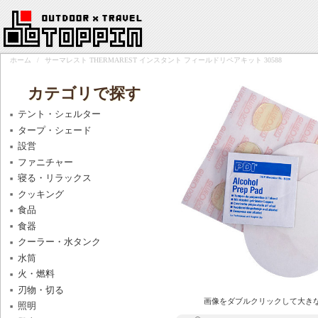
ホーム
/
サーマレスト THERMAREST インスタント フィールドリペアキット 30588
カテゴリで探す
テント・シェルター
タープ・シェード
設営
ファニチャー
寝る・リラックス
クッキング
食品
食器
クーラー・水タンク
水筒
火・燃料
刃物・切る
画像をダブルクリックして大き
照明