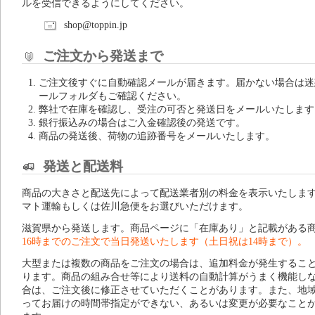
ルを受信できるようにしてください。
shop@toppin.jp
ご注文から発送まで
ご注文後すぐに自動確認メールが届きます。届かない場合は迷
ールフォルダもご確認ください。
弊社で在庫を確認し、受注の可否と発送日をメールいたします
銀行振込みの場合はご入金確認後の発送です。
商品の発送後、荷物の追跡番号をメールいたします。
発送と配送料
商品の大きさと配送先によって配送業者別の料金を表示いたしま
マト運輸もしくは佐川急便をお選びいただけます。
滋賀県から発送します。商品ページに「在庫あり」と記載がある
16時までのご注文で当日発送いたします（土日祝は14時まで）。
大型または複数の商品をご注文の場合は、追加料金が発生するこ
ります。商品の組み合せ等により送料の自動計算がうまく機能し
合は、ご注文後に修正させていただくことがあります。また、地
ってお届けの時間帯指定ができない、あるいは変更が必要なこと