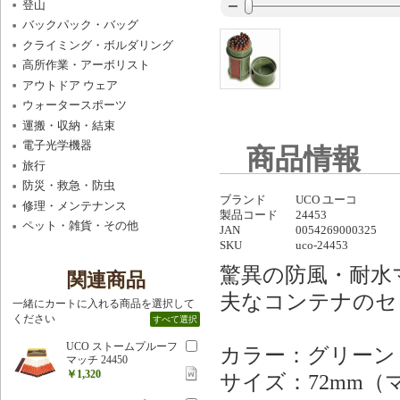
登山
バックパック・バッグ
クライミング・ボルダリング
高所作業・アーボリスト
アウトドア ウェア
ウォータースポーツ
運搬・収納・結束
電子光学機器
商品情報
旅行
防災・救急・防虫
ブランド
UCO ユーコ
修理・メンテナンス
製品コード
24453
ペット・雑貨・その他
JAN
0054269000325
SKU
uco-24453
驚異の防風・耐水
関連商品
夫なコンテナのセ
一緒にカートに入れる商品を選択して
ください
すべて選択
UCO ストームプルーフ
カラー：グリーン
マッチ 24450
￥1,320
サイズ：72mm（