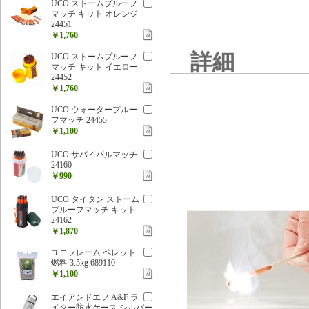
UCO ストームプルーフ
マッチ キット オレンジ
24451
￥1,760
詳細
UCO ストームプルーフ
マッチ キット イエロー
24452
￥1,760
UCO ウォータープルー
フマッチ 24455
￥1,100
UCO サバイバルマッチ
24160
￥990
UCO タイタン ストーム
プルーフマッチ キット
24162
￥1,870
ユニフレーム ペレット
燃料 3.5kg 689110
￥1,100
エイアンドエフ A&F ラ
イター防水ケース シルバー