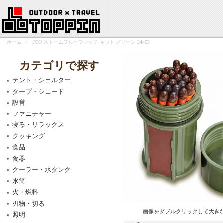
ホーム
/
UCO ストームプルーフマッチ キット グリーン 24453
カテゴリで探す
テント・シェルター
タープ・シェード
設営
ファニチャー
寝る・リラックス
クッキング
食品
食器
クーラー・水タンク
水筒
火・燃料
刃物・切る
画像をダブルクリックして大き
照明