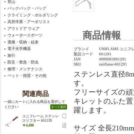
登山
バックパック・バッグ
クライミング・ボルダリング
高所作業・アーボリスト
アウトドア ウェア
商品情報
ウォータースポーツ
運搬・収納・結束
電子光学機器
ブランド
UNIFLAME ユニ
製品コード
661291
旅行
JAN
4989083661291
防災・救急・防虫
SKU
uniflame-661291
修理・メンテナンス
ステンレス直径8
ペット・雑貨・その他
す。
フリーサイズの頑
関連商品
キレットのふた置
一緒にカートに入れる商品を選択して
ください
すべて選択
躍します。
ユニフレーム ステンレ
スリフター 661239
￥4,400
サイズ 全長210m