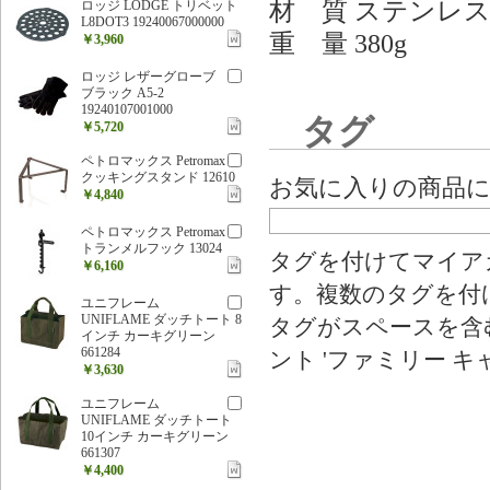
材 質 ステンレ
ロッジ LODGE トリベット
L8DOT3 19240067000000
重 量 380g
￥3,960
ロッジ レザーグローブ
ブラック A5-2
19240107001000
タグ
￥5,720
ペトロマックス Petromax
クッキングスタンド 12610
お気に入りの商品
￥4,840
ペトロマックス Petromax
トランメルフック 13024
タグを付けてマイア
￥6,160
す。複数のタグを付
ユニフレーム
UNIFLAME ダッチトート 8
タグがスペースを含む
インチ カーキグリーン
661284
ント 'ファミリー キ
￥3,630
ユニフレーム
UNIFLAME ダッチトート
10インチ カーキグリーン
661307
￥4,400