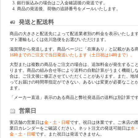
銀行振込みの場合はご入金確認後の発送です。
商品の発送後、荷物の追跡番号をメールいたします。
発送と配送料
商品の大きさと配送先によって配送業者別の料金を表示いたしま
マト運輸もしくは佐川急便をお選びいただけます。
滋賀県から発送します。商品ページに「在庫あり」と記載がある
16時までのご注文で当日発送いたします（土日祝は14時まで）。
大型または複数の商品をご注文の場合は、追加料金が発生するこ
ります。商品の組み合せ等により送料の自動計算がうまく機能し
合は、ご注文後に修正させていただくことがあります。また、地
ってお届けの時間帯指定ができない、あるいは変更が必要なこと
ます。
「メーカー直送」表示のある商品と弊社発送品の送料は別計算で
営業日
実店舗の営業日は
金・土・日曜
です。祝日は休業です。ご来店の
業日カレンダー
をご確認ください。ネット注文の発送可能日は
水
金・土・日曜
です。また祝日は発送できません。