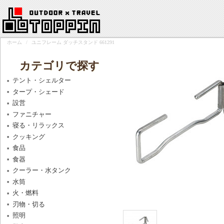
ホーム
/
ユニフレーム ダッチスタンド 661291
カテゴリで探す
テント・シェルター
タープ・シェード
設営
ファニチャー
寝る・リラックス
クッキング
食品
食器
クーラー・水タンク
水筒
火・燃料
刃物・切る
照明