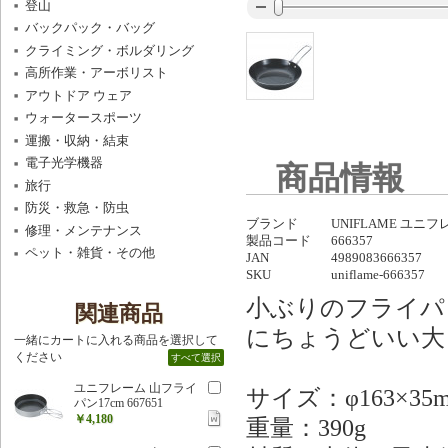
登山
バックパック・バッグ
クライミング・ボルダリング
高所作業・アーボリスト
アウトドア ウェア
ウォータースポーツ
運搬・収納・結束
電子光学機器
商品情報
旅行
防災・救急・防虫
ブランド
UNIFLAME ユニ
修理・メンテナンス
製品コード
666357
ペット・雑貨・その他
JAN
4989083666357
SKU
uniflame-666357
小ぶりのフライパ
関連商品
にちょうどいい大
一緒にカートに入れる商品を選択して
ください
すべて選択
ユニフレーム 山フライ
サイズ：φ163×35
パン17cm 667651
￥4,180
重量：390g