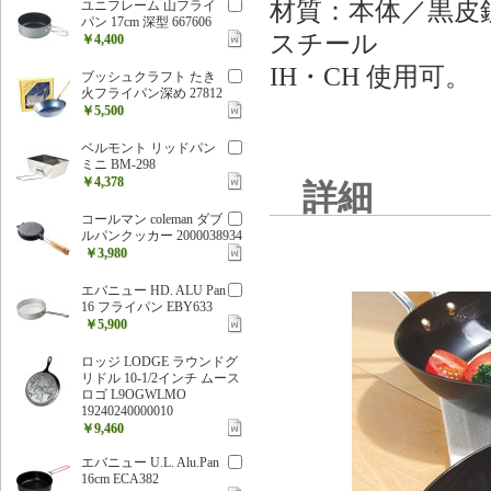
材質：本体／黒皮
ユニフレーム 山フライ
パン 17cm 深型 667606
スチール
￥4,400
IH・CH 使用可。
ブッシュクラフト たき
火フライパン深め 27812
￥5,500
ベルモント リッドパン
ミニ BM-298
￥4,378
詳細
コールマン coleman ダブ
ルパンクッカー 2000038934
￥3,980
エバニュー HD. ALU Pan
16 フライパン EBY633
￥5,900
ロッジ LODGE ラウンドグ
リドル 10-1/2インチ ムース
ロゴ L9OGWLMO
19240240000010
￥9,460
エバニュー U.L. Alu.Pan
16cm ECA382