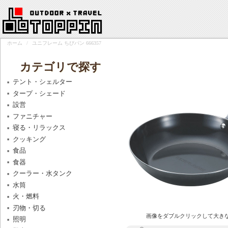
ホーム
/
ユニフレーム ちびパン 666357
カテゴリで探す
テント・シェルター
タープ・シェード
設営
ファニチャー
寝る・リラックス
クッキング
食品
食器
クーラー・水タンク
水筒
火・燃料
刃物・切る
画像をダブルクリックして大き
照明