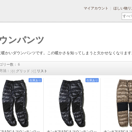
マイアカウント
ほしい物リ
ウンパンツ
に暖かいダウンパンツです。この暖かさを知ってしまうと欠かせなくなります
ゴリー数： 6
方法：
グリッド
リスト
在庫あり
在庫あり
 NANGA マウンテンロッ
ナンガ NANGA マウンテンロッ
ナンガ NANGA