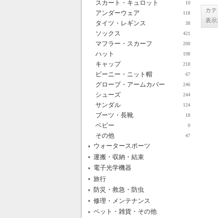
スカート・キュロット
10
カテ
アンダーウェア
118
表示
タイツ・レギンス
38
ソックス
421
マフラー・スカーフ
200
ハット
198
キャップ
218
ビーニー・ニット帽
67
グローブ・アームカバー
246
シューズ
244
サンダル
124
ブーツ・長靴
18
ベビー
0
その他
47
ウォータースポーツ
運搬・収納・結束
電子光学機器
旅行
防災・救急・防虫
修理・メンテナンス
ペット・雑貨・その他