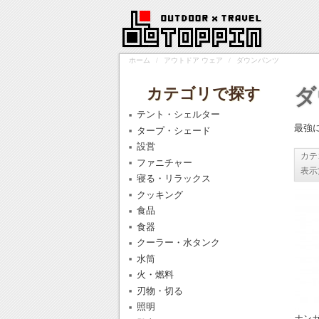
ホーム
/
アウトドア ウェア
/
ダウンパンツ
カテゴリで探す
ダ
テント・シェルター
最強
タープ・シェード
設営
カテ
ファニチャー
表示
寝る・リラックス
クッキング
食品
食器
クーラー・水タンク
水筒
火・燃料
刃物・切る
照明
ナンガ