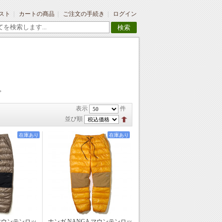
スト
カートの商品
ご注文の手続き
ログイン
検索
。
表示
件
並び順
在庫あり
在庫あり
 マウンテンロッ
ナンガ NANGA マウンテンロッ