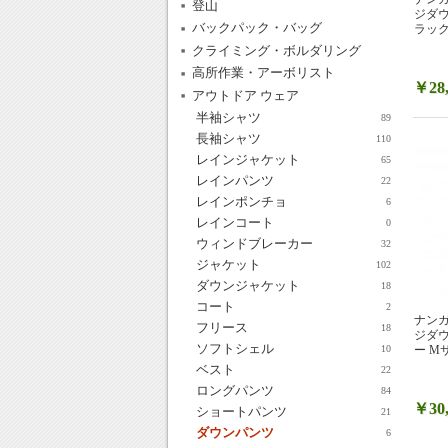
登山
ジダウ
バックパック・バッグ
ラック
クライミング・ボルダリング
高所作業・アーボリスト
￥28,
アウトドア ウェア
半袖シャツ
89
長袖シャツ
110
レインジャケット
65
レインパンツ
22
レインポンチョ
6
レインコート
0
ウィンドブレーカー
32
ジャケット
102
ダウンジャケット
18
コート
2
ナンガ
フリース
18
ジダウ
ソフトシェル
ー Mサ
10
ベスト
22
ロングパンツ
84
￥30,
ショートパンツ
21
ダウンパンツ
6