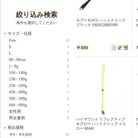
絞り込み検索
カブー KAVU ハットクリップ
条件を選択してください
ブラック 19820528001000
オ
サイズ・仕様
Free
11
S
￥880
1
L
1
90 - 99cm
2
1 - 9g
6
100 - 149g
2
150 - 199g
1
250 - 299g
2
450 - 499g
1
500 - 599g
6
600 - 699g
1
女性用
2
男女兼用
3
ハイマウント リフレクティブ
＆グロー ハットクリップ イエ
ト
税込価格
ロー 68448
￥0
-
￥9,999
35