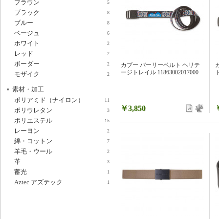
ブラウン
5
ブラック
8
ブルー
8
ベージュ
6
ホワイト
2
レッド
2
ボーダー
2
カブー バーリーベルト ヘリテ
ージトレイル 11863002017000
ト
モザイク
2
素材・加工
ポリアミド（ナイロン）
11
￥3,850
ポリウレタン
3
ポリエステル
15
レーヨン
2
綿・コットン
7
羊毛・ウール
2
革
3
蓄光
1
Aztec アズテック
1