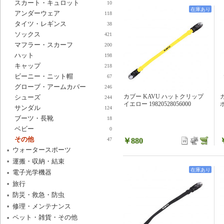
スカート・キュロット
10
在庫あり
アンダーウェア
118
タイツ・レギンス
38
ソックス
421
マフラー・スカーフ
200
ハット
198
キャップ
218
ビーニー・ニット帽
67
グローブ・アームカバー
246
カブー KAVU ハットクリップ
シューズ
244
イエロー 19820528056000
ホ
サンダル
124
ブーツ・長靴
18
ベビー
0
その他
￥880
47
ウォータースポーツ
運搬・収納・結束
在庫あり
電子光学機器
旅行
防災・救急・防虫
修理・メンテナンス
ペット・雑貨・その他