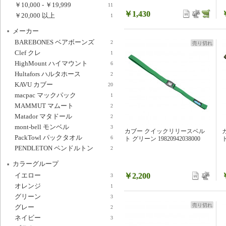
￥10,000
-
￥19,999
11
￥1,430
￥20,000
以上
1
メーカー
BAREBONES ベアボーンズ
2
売り切れ
Clef クレ
1
HighMount ハイマウント
6
Hultafors ハルタホース
2
KAVU カブー
20
macpac マックパック
1
MAMMUT マムート
2
Matador マタドール
2
mont-bell モンベル
3
カブー クイックリリースベル
PackTowl パックタオル
6
ト グリーン 19820942038000
ト
PENDLETON ペンドルトン
2
カラーグループ
イエロー
￥2,200
3
オレンジ
1
グリーン
3
売り切れ
グレー
2
ネイビー
3