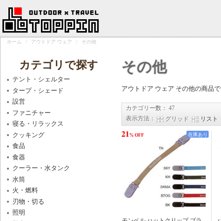
ホーム
/
アウトドア ウェア
/
その他
カテゴリで探す
その他
テント・シェルター
アウトドア ウェア その他の商品
タープ・シェード
設営
カテゴリー数： 47
ファニチャー
表示方法：
グリッド
リスト
寝る・リラックス
21
クッキング
在庫あり
% OFF
食品
食器
クーラー・水タンク
水筒
火・燃料
刃物・切る
照明
モンベル ハットクリップ ブラ