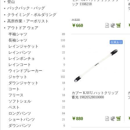
登山
ック 1108218
バックパック・バッグ
ラ
クライミング・ボルダリング
￥838
高所作業・アーボリスト
￥660
アウトドア ウェア
半袖シャツ
89
長袖シャツ
110
在庫あり
レインジャケット
65
レインパンツ
22
レインポンチョ
6
レインコート
0
ウィンドブレーカー
32
ジャケット
102
ダウンジャケット
18
コート
2
カブー KAVU ハットクリップ
フリース
18
蓄光 19820528010000
ブ
ソフトシェル
10
ベスト
22
ロングパンツ
84
￥880
ショートパンツ
21
ダウンパンツ
6