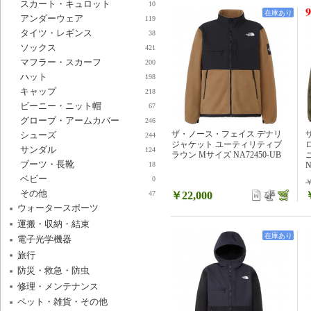
スカート・キュロット
10
9
在庫あり
アンダーウェア
119
タイツ・レギンス
38
ソックス
421
マフラー・スカーフ
200
ハット
198
キャップ
218
ビーニー・ニット帽
67
グローブ・アームカバー
246
ザ・ノース・フェイス デナリ
シューズ
244
ジャケット ユーティリティブ
サンダル
124
ラウン Mサイズ NA72450-UB
ブーツ・長靴
N
18
ベビー
0
￥
その他
￥22,000
47
ウォータースポーツ
運搬・収納・結束
在庫あり
電子光学機器
旅行
防災・救急・防虫
修理・メンテナンス
ペット・雑貨・その他