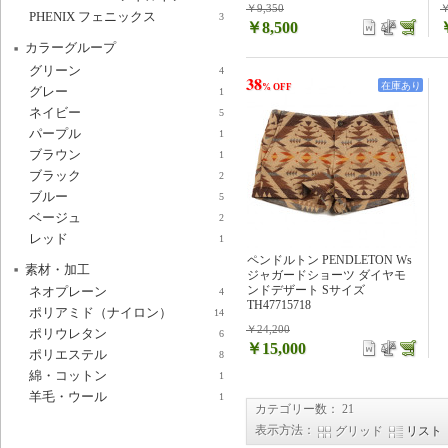
￥9,350
￥
PHENIX フェニックス
3
￥8,500
カラーグループ
グリーン
4
38
在庫あり
% OFF
グレー
1
ネイビー
5
パープル
1
ブラウン
1
ブラック
2
ブルー
5
ベージュ
2
レッド
1
ペンドルトン PENDLETON Ws
素材・加工
ジャガードショーツ ダイヤモ
ンドデザート Sサイズ
ネオプレーン
4
TH47715718
ポリアミド（ナイロン）
14
￥24,200
ポリウレタン
6
￥15,000
ポリエステル
8
綿・コットン
1
羊毛・ウール
1
カテゴリー数： 21
表示方法：
グリッド
リスト