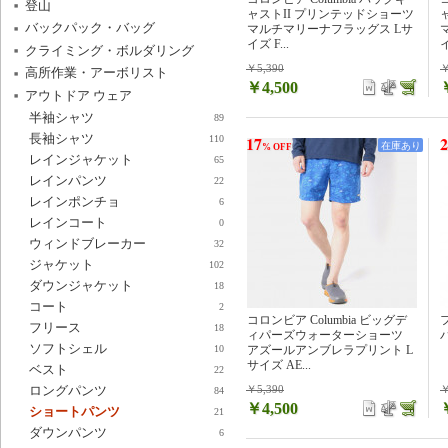
登山
ャストII プリンテッドショーツ
バックパック・バッグ
マルチマリーナフラッグス Lサ
イズ F...
イ
クライミング・ボルダリング
￥5,390
￥
高所作業・アーボリスト
￥4,500
アウトドア ウェア
半袖シャツ
89
長袖シャツ
17
2
110
在庫あり
% OFF
レインジャケット
65
レインパンツ
22
レインポンチョ
6
レインコート
0
ウィンドブレーカー
32
ジャケット
102
ダウンジャケット
18
コート
2
コロンビア Columbia ビッグデ
フ
フリース
18
ィパーズウォーターショーツ
ソフトシェル
アズールアンブレラプリント L
10
サイズ AE...
ベスト
22
ロングパンツ
￥5,390
￥
84
￥4,500
ショートパンツ
21
ダウンパンツ
6