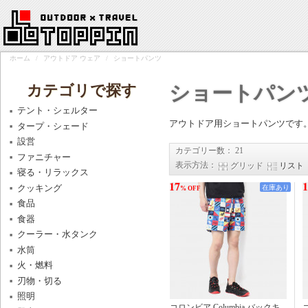
ホーム
/
アウトドア ウェア
/
ショートパンツ
カテゴリで探す
ショートパン
テント・シェルター
アウトドア用ショートパンツです
タープ・シェード
設営
カテゴリー数： 21
ファニチャー
表示方法：
グリッド
リスト
寝る・リラックス
17
1
クッキング
在庫あり
% OFF
食品
食器
クーラー・水タンク
水筒
火・燃料
刃物・切る
照明
コロンビア Columbia バックキ