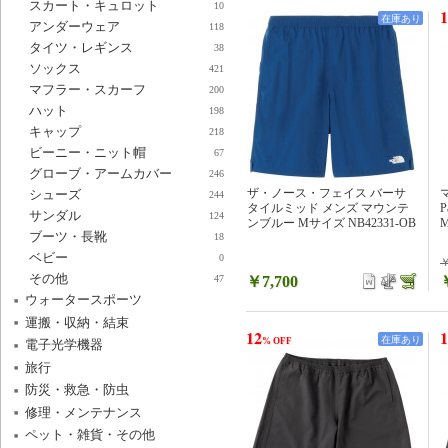
スカート・キュロット
10
1
在庫あり
アンダーウェア
118
タイツ・レギンス
38
ソックス
421
マフラー・スカーフ
200
ハット
198
キャップ
218
ビーニー・ニット帽
67
グローブ・アームカバー
246
ザ・ノース・フェイス バーサ
マ
シューズ
244
タイルミッド メンズ マウンテ
サンダル
124
ンブルー Mサイズ NB42331-OB
M
ブーツ・長靴
18
ベビー
0
￥
その他
￥7,700
47
ウォータースポーツ
運搬・収納・結束
12
1
在庫あり
% OFF
電子光学機器
旅行
防災・救急・防虫
修理・メンテナンス
ペット・雑貨・その他