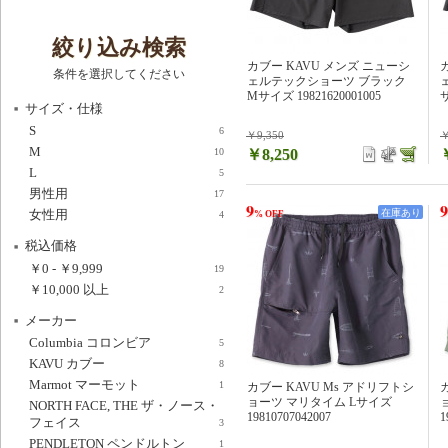
絞り込み検索
カブー KAVU メンズ ニューシ
条件を選択してください
ェルテックショーツ ブラック
Mサイズ 19821620001005
サ
サイズ・仕様
S
6
￥9,350
￥
M
￥8,250
10
L
5
男性用
17
9
9
女性用
在庫あり
% OFF
4
税込価格
￥0
-
￥9,999
19
￥10,000
以上
2
メーカー
Columbia コロンビア
5
KAVU カブー
8
Marmot マーモット
1
カブー KAVU Ms アドリフトシ
ョーツ マリタイム Lサイズ
NORTH FACE, THE ザ・ノース・
19810707042007
1
フェイス
3
PENDLETON ペンドルトン
1